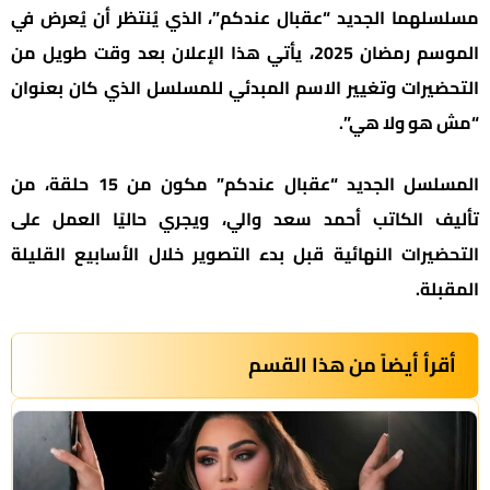
مسلسلهما الجديد “عقبال عندكم”، الذي يُنتظر أن يُعرض في
الموسم رمضان 2025، يأتي هذا الإعلان بعد وقت طويل من
التحضيرات وتغيير الاسم المبدئي للمسلسل الذي كان بعنوان
“مش هو ولا هي”.
المسلسل الجديد “عقبال عندكم” مكون من 15 حلقة، من
تأليف الكاتب أحمد سعد والي، ويجري حاليًا العمل على
التحضيرات النهائية قبل بدء التصوير خلال الأسابيع القليلة
المقبلة.
أقرأ أيضاً من هذا القسم