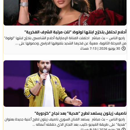
أحلام تحتفل بتخرّج ابنتها لولوة: “نلتِ مرتبة الشرف الفخرية”
راديو الناس – بث مباشر احتفلت الفنانة الإماراتية أحلام الشامسي بتخرّج ابنتها “لولوة”
من المرحلة الثانوية، معربةً عن فخرها الشديد بتفوقها الدراسي وحصولها على ...
30 يونيو 2026 | 7:13 مساءً
ناصيف زيتون يستعد لطرح “هدية” بعد نجاح “كزدورة”
راديو الناس – بث مباشر يستعد الفنان السوري ناصيف زيتون لطرح أغنية جديدة بعنوان
“هدية” على طريقة الفيديو كليب، بعد النجاح الذي حققته أعماله ...
29 يونيو 2026 | 8:19 مساءً