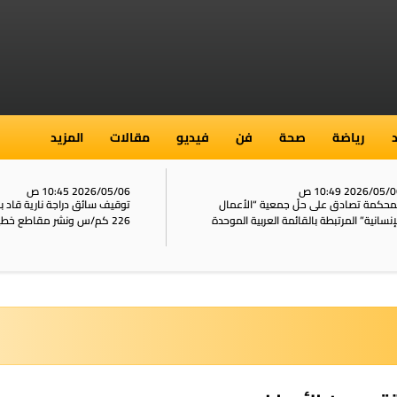
رياضة
صحة
فن
فيديو
مقالات
المزيد
2026/05/ 10:49 ص
2026/05/06 10:45 ص
محكمة تصادق على حلّ جمعية “الأعمال
توقيف سائق دراجة نارية قاد 
إنسانية” المرتبطة بالقائمة العربية الموحدة
226 كم/س ونشر مقاطع خطيرة على الشبكات