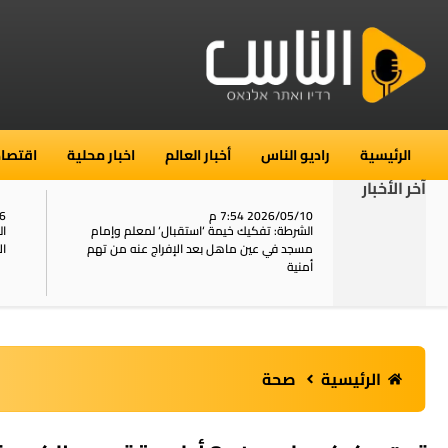
الرئيسية
راديو الناس
أخبار العالم
اخبار محلية
اقتصاد
آخر الأخبار
2026/05/10 7:54 م
06
استنفار في حي الطور بالقدس بعد الإبلاغ عن 16
الشرطة: تفكيك خيمة ‘استقبال‘ لمعلم وإمام
ال
يل
مسجد في عين ماهل بعد الإفراج عنه من تهم
ال
أمنية
الرئيسية
صحة