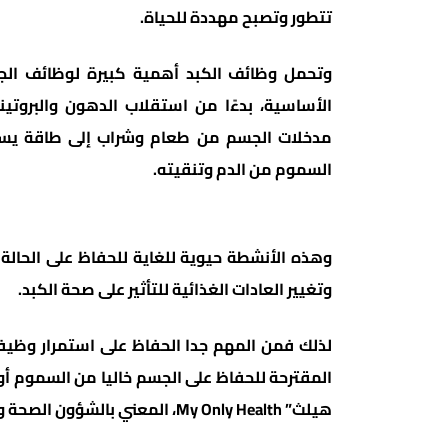
تتطور وتصبح مهددة للحياة.
وتحمل وظائف الكبد أهمية كبيرة لوظائف الج
الأساسية، بدءًا من استقلاب الدهون والبروتين
مدخلات الجسم من طعام وشراب إلى طاقة يستخد
السموم من الدم وتنقيته.
وهذه الأنشطة حيوية للغاية للحفاظ على الحالة ا
وتغيير العادات الغذائية للتأثير على صحة الكبد.
لذلك فمن المهم جدا الحفاظ على استمرار وظيفت
المقترحة للحفاظ على الجسم خاليا من السموم أو
هيلث” My Only Health، المعني بالشؤون الصحة والتغذية، ومن تلك العناصر الغذائية الهامة بالنسبة للكبد: