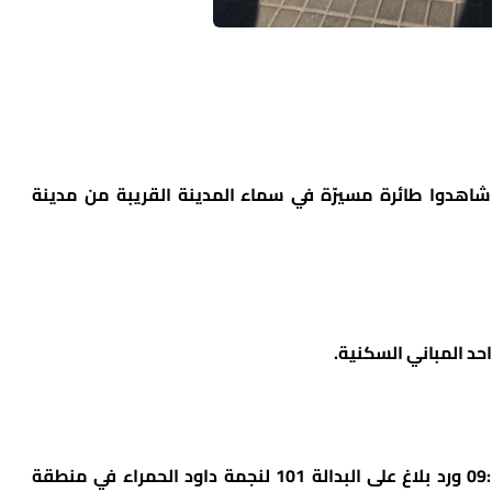
شاهدوا طائرة مسيرّة في سماء المدينة القريبة من مدينة
حد المباني السكنية.
وأفادت نجمة داوود الحمراء، انه “في الساعة 09:19 ورد بلاغ على البدالة 101 لنجمة داود الحمراء في منطقة