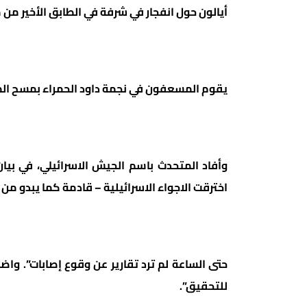
أيالون حول انفجار في شرفة في الطابق الأخير من مبنى سكني 
يقوم المسعفون في نجمة داود الحمراء بمسح المبن
وأفاد المتحدث باسم الجيش الاسرائيلي، في بيان
اخترقت الاجواء الاسرائيلية – قادمة كما يبدو من 
حتى الساعة لم ترد تقارير عن وقوع إصابات”. وا
للتحقيق”.