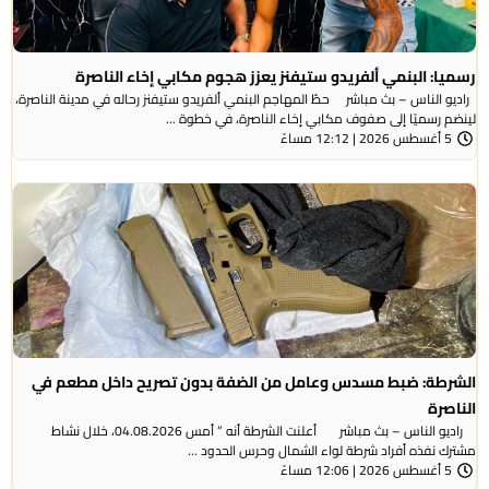
رسميا: البنمي ألفريدو ستيفنز يعزز هجوم مكابي إخاء الناصرة
راديو الناس – بث مباشر حطّ المهاجم البنمي ألفريدو ستيفنز رحاله في مدينة الناصرة،
لينضم رسميًا إلى صفوف مكابي إخاء الناصرة، في خطوة ...
5 أغسطس 2026 | 12:12 مساءً
الشرطة: ضبط مسدس وعامل من الضفة بدون تصريح داخل مطعم في
الناصرة
راديو الناس – بث مباشر أعلنت الشرطة أنه ” أمس 04.08.2026، خلال نشاط
مشترك نفذه أفراد شرطة لواء الشمال وحرس الحدود ...
5 أغسطس 2026 | 12:06 مساءً