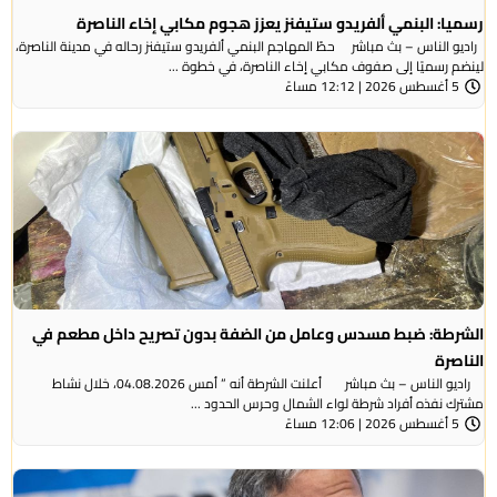
رسميا: البنمي ألفريدو ستيفنز يعزز هجوم مكابي إخاء الناصرة
راديو الناس – بث مباشر حطّ المهاجم البنمي ألفريدو ستيفنز رحاله في مدينة الناصرة،
لينضم رسميًا إلى صفوف مكابي إخاء الناصرة، في خطوة ...
5 أغسطس 2026 | 12:12 مساءً
الشرطة: ضبط مسدس وعامل من الضفة بدون تصريح داخل مطعم في
الناصرة
راديو الناس – بث مباشر أعلنت الشرطة أنه ” أمس 04.08.2026، خلال نشاط
مشترك نفذه أفراد شرطة لواء الشمال وحرس الحدود ...
5 أغسطس 2026 | 12:06 مساءً