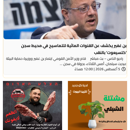
بن غفير يكشف عن القنوات المائية للتماسيح في محيط سجن
‘كتسيعوت‘ بالنقب
راديو الناس – بث مباشر قام وزير الأمن القومي ايتمار بن غفير ووزيرة حماية البيئة
عيديت سيلمان، أمس الثلاثاء، بجولة في سجن ...
5 أغسطس 2026 | 12:00 مساءً