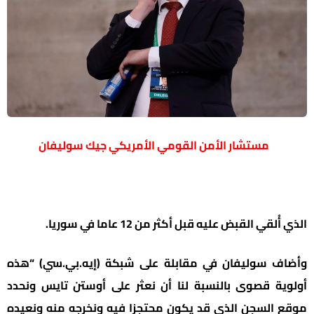
مستشار الأمن القومي الأمريكي جيك سوليفان
الذي أُلقي القبض عليه قبل أكثر من 12 عاما في سوريا.
وأضاف سوليفان في مقابلة على شبكة (إيه.بي.سي) “هذه
أولوية قصوى بالنسبة لنا أن نعثر على أوستن تايس ونحدد
موقع السجن الذي قد يكون محتجزا فيه ونخرجه منه ونعيده