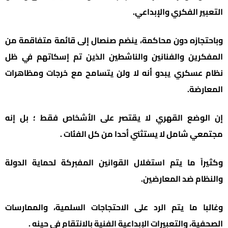
التعبير الفكري والإبداعي.
وباحتجازه دون محاكمة، ينضم صنصال إلى قائمة متفاقمة من
المفكرين والفنانين والناشطين الذين تم إسكاتهم في ظل
نظام عسكري يبدو أنه لا ولن يتسامح مع خرجات ومظاهرات
المعارضة.
إن الوضع القهري لا يقتصر على الأشخاص فقط ؛ بل إنه
مجتمعي شامل لا يستثني أحدا من كل الفئات .
وكثيراً ما يتم استغلال القوانين المفبركة لحماية الدولة
والنظام ضد المعارضين.
وغالبا ما يتم الرد على الاحتجاجات السلمية، والممارسات
الصحفية، والتعبيرات الإبداعية الفنية بالانتقام في حينه .