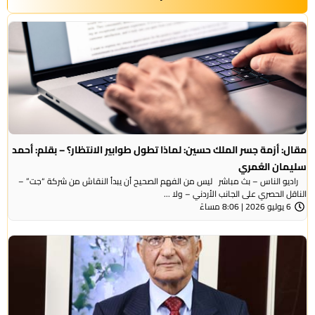
مقال: أزمة جسر الملك حسين: لماذا تطول طوابير الانتظار؟ – بقلم: أحمد
سليمان العُمري
راديو الناس – بث مباشر ليس من الفهم الصحيح أن يبدأ النقاش من شركة “جت” –
الناقل الحصري على الجانب الأردني – ولا ...
6 يوليو 2026 | 8:06 مساءً