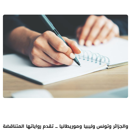
والجزائر وتونس وليبيا وموريطانيا ــ تقدم رواياتها المتناقضة