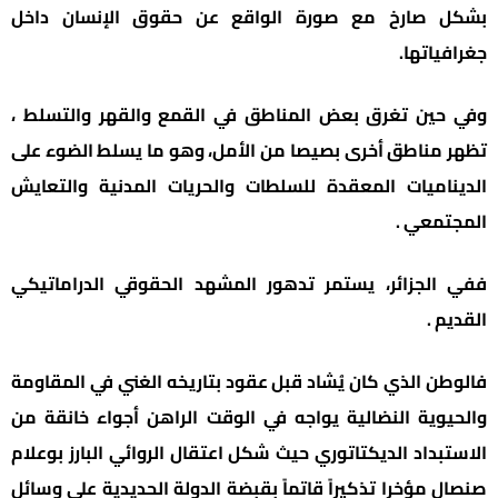
بشكل صارخ مع صورة الواقع عن حقوق الإنسان داخل
جغرافياتها.
وفي حين تغرق بعض المناطق في القمع والقهر والتسلط ،
تظهر مناطق أخرى بصيصا من الأمل، وهو ما يسلط الضوء على
الديناميات المعقدة للسلطات والحريات المدنية والتعايش
المجتمعي .
ففي الجزائر، يستمر تدهور المشهد الحقوقي الدراماتيكي
القديم .
فالوطن الذي كان يُشاد قبل عقود بتاريخه الغني في المقاومة
والحيوية النضالية يواجه في الوقت الراهن أجواء خانقة من
الاستبداد الديكتاتوري حيث شكل اعتقال الروائي البارز بوعلام
صنصال مؤخرا تذكيراً قاتماً بقبضة الدولة الحديدية على وسائل