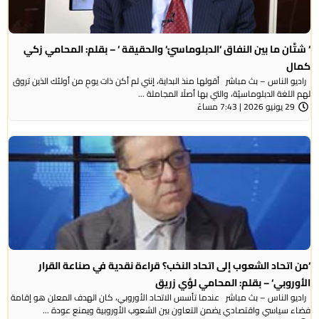
‘ شتَّان ما بين النفاق ‘الدبلوماسيّ‘ والحقيقة ‘ – بقلم: المحامي زكي
كمال
راديو الناس – بث مباشر أقولها منذ البداية، إنني لم أكن ذات يومٍ من أولئك الذين تروق
لهم اللغة الدبلوماسيّة، والتي بها أصلًا المجاملة ...
29 يونيو 2026 | 7:43 مساءً
‘من اتحاد الشعوب إلى اتحاد النخب؟ قراءة نقدية في صناعة القرار
الأوروبي‘ – بقلم: المحامي لؤي زريق
راديو الناس – بث مباشر عندما تأسس الاتحاد الأوروبي، كان الهدف المعلن هو إقامة
فضاء سياسي واقتصادي يضمن التعاون بين الشعوب الأوروبية ويمنع عودة ...