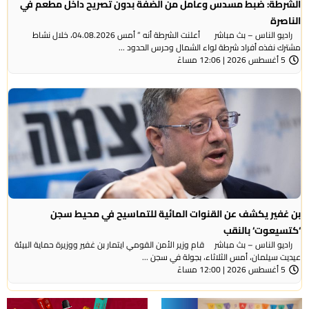
الشرطة: ضبط مسدس وعامل من الضفة بدون تصريح داخل مطعم في
الناصرة
راديو الناس – بث مباشر أعلنت الشرطة أنه ” أمس 04.08.2026، خلال نشاط
مشترك نفذه أفراد شرطة لواء الشمال وحرس الحدود ...
5 أغسطس 2026 | 12:06 مساءً
بن غفير يكشف عن القنوات المائية للتماسيح في محيط سجن
‘كتسيعوت‘ بالنقب
راديو الناس – بث مباشر قام وزير الأمن القومي ايتمار بن غفير ووزيرة حماية البيئة
عيديت سيلمان، أمس الثلاثاء، بجولة في سجن ...
5 أغسطس 2026 | 12:00 مساءً