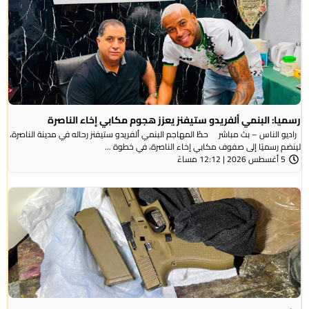
رسميا: البنمي ألفريدو ستيفنز يعزز هجوم مكابي إخاء الناصرة
راديو الناس – بث مباشر حطّ المهاجم البنمي ألفريدو ستيفنز رحاله في مدينة الناصرة،
لينضم رسميًا إلى صفوف مكابي إخاء الناصرة، في خطوة ...
5 أغسطس 2026 | 12:12 مساءً