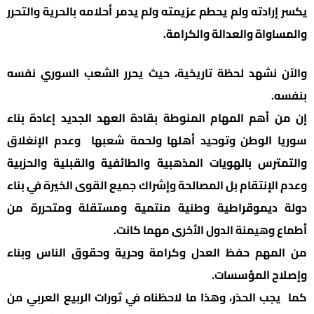
يكسر إرادته ولم يحطم عزيمته ولم يدمر أحلامه بالحرية والتحرر
والمساواة والعدالة والكرامة.
والآن نشهد لحظة تاريخية، حيث يحرر الشعب السوري نفسه
بنفسه.
إن من أهم المهام المنوطة بقادة العهد الجديد إعادة بناء
سوريا الوطن وتوحيد أهلها ولحمة شعبها وعدم الإنغلاق
والتمترس بالهويات المذهبية والطائفية والقبلية والحزبية
وعدم الإنتقام بل المصالحة وإشراك جميع القوى الخيرة في بناء
دولة ديموقراطية وطنية منتمية ومستقلة ومتحررة من
أطماع وهيمنة الدول الأخرى مهما كانت.
من المهم حفظ العدل وكرامة وحرية وحقوق الناس وبناء
وإصلاح المؤسسات.
كما يجب الحذر، وهذا ما لاحظناه في ثورات الربيع العربي من