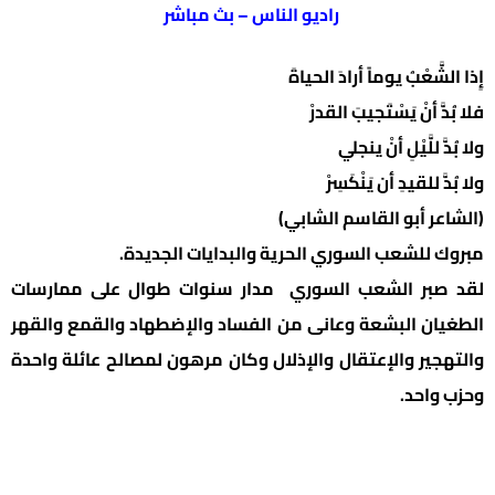
راديو الناس – بث مباشر
إِذا الشَّعْبُ يوماً أرادَ الحياةَ
فلا بُدَّ أنْ يَسْتَجيبَ القدرْ
ولا بُدَّ للَّيْلِ أنْ ينجلي
ولا بُدَّ للقيدِ أن يَنْكَسِرْ
(الشاعر أبو القاسم الشابي)
مبروك للشعب السوري الحرية والبدايات الجديدة.
لقد صبر الشعب السوري مدار سنوات طوال على ممارسات
الطغيان البشعة وعانى من الفساد والإضطهاد والقمع والقهر
والتهجير والإعتقال والإذلال وكان مرهون لمصالح عائلة واحدة
وحزب واحد.