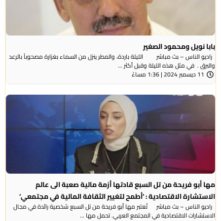
بابا نويل ومحمود الصغير
راديو الناس – بث مباشر الليلة باردة، والمطر ينزل من السماء بغزارة مصحوباً بالرعد
والبرق . في مثل هذه الليلة وقبل أكثر ...
11 ديسمبر 2024 | 1:36 مساءً
مها أبو فريحة من تل السبع قادتها أزمة مالية صعبة الى عالم
الاستشارة الاقتصادية : ‘أطمح لتغيير الثقافة المالية في مجتمعي‘
راديو الناس – بث مباشر تُعتبر مها أبو فريحة من تل السبع شخصية رائدة في مجال
الاستشارات الاقتصادية في المجتمع العربي. تحمل مها ...