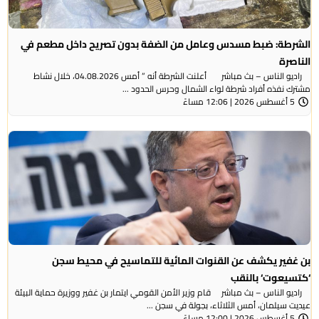
الشرطة: ضبط مسدس وعامل من الضفة بدون تصريح داخل مطعم في
الناصرة
راديو الناس – بث مباشر أعلنت الشرطة أنه ” أمس 04.08.2026، خلال نشاط
مشترك نفذه أفراد شرطة لواء الشمال وحرس الحدود ...
5 أغسطس 2026 | 12:06 مساءً
بن غفير يكشف عن القنوات المائية للتماسيح في محيط سجن
‘كتسيعوت‘ بالنقب
راديو الناس – بث مباشر قام وزير الأمن القومي ايتمار بن غفير ووزيرة حماية البيئة
عيديت سيلمان، أمس الثلاثاء، بجولة في سجن ...
5 أغسطس 2026 | 12:00 مساءً