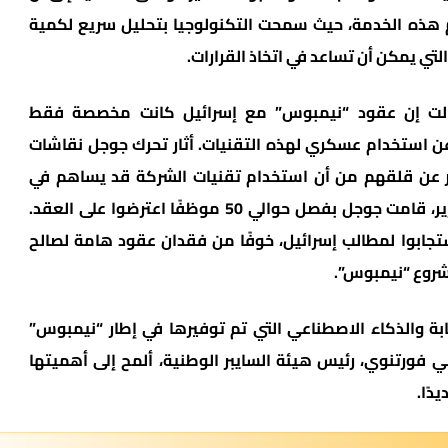
 هذه الخدمة، حيث سمحت التكنولوجيا بتحليل سريع لكمية
تي يمكن أن تساعد في اتخاذ القرارات.
الت إن عقود “نيمبوس” مع إسرائيل كانت مخصصة فقط
 عن استخدام عسكري لهذه التقنيات. أثار تحرك جوجل نقاشات
ر عن قلقهم من أن استخدام تقنيات الشركة قد يساهم في
تصعيد النزاع الإسرائيلي الفلسطيني. وفقًا للتقرير، قامت جوجل بفصل حوالي 50 موظفًا اعترضوا على العقد.
تجابوا لمطالب إسرائيل، خوفًا من فقدان عقود هامة لصالح
شروع “نيمبوس”.
ة والذكاء الاصطناعي التي تم توفيرها في إطار “نيمبوس”
فورتنوي، رئيس هيئة السايبر الوطنية، ألمح إلى أهميتها
دًا.