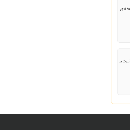
صة لدى
ثبوت ما