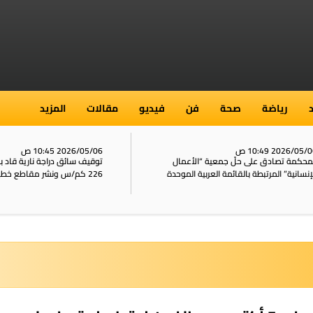
رياضة
صحة
فن
فيديو
مقالات
المزيد
2026/05/ 10:49 ص
2026/05/06 10:45 ص
محكمة تصادق على حلّ جمعية “الأعمال
توقيف سائق دراجة نارية قاد 
إنسانية” المرتبطة بالقائمة العربية الموحدة
226 كم/س ونشر مقاطع خطيرة على الشبكات