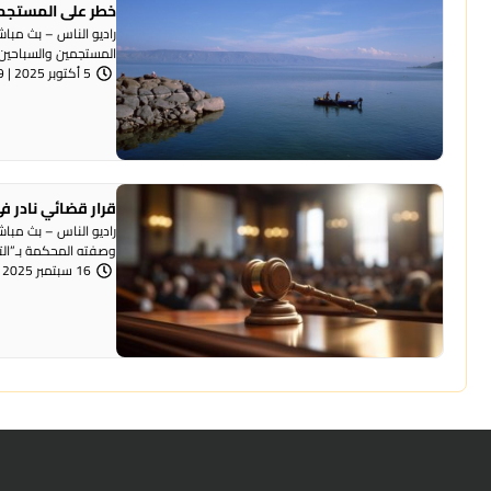
خطر على المستجمي
راديو الناس – بث مب
المستجمين والسباحين.
5 أكتوبر 2025 | 11:39 صباحًا
قرار قضائي نادر في
راديو الناس – بث مبا
وصفته المحكمة بـ”التل
16 سبتمبر 2025 | 11:26 صباحًا