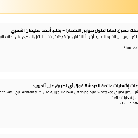
ملك حسين: لماذا تطول طوابير الانتظار؟ – بقلم: أحمد سليمان العُمري
شر ليس من الفهم الصحيح أن يبدأ النقاش من شركة “جت” – الناقل الحصري على الجانب الأر
عات إشعارات عائمة للدردشة فوق أي تطبيق على أندرويد
راديو الناس – بث مباشر يختبر تطبيق WhatsApp ميزة جديدة في نسخته التجريبية عل
ت إشعارات عائمة ...