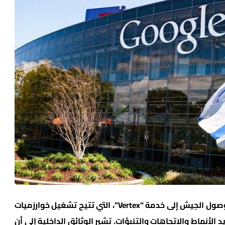
وفقًا للتقرير، عمل موظفو جوجل بسرعة لتوفير وصول الجيش إلى خدمة “Vertex”، التي تتيح تشغيل خوارزميات
الأنماط والاتجاهات والتنبؤات. تشير الوثائق الداخلية إلى أن