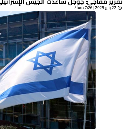
تقرير مفاجئ: جوجل ساعدت الجيش الإسرائيلي في 7 أكتوبر، موظفون اعترضوا و
22 يناير 2025 | 7:26 مساءً