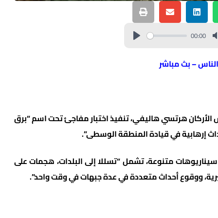
00:00
الناس – بث مباشر
س الأركان هرتسي هاليفي، تنفيذ اختبار مفاجئ تحت اسم “برق
اث إرهابية في قيادة المنطقة الوسطى”.
 سيناريوهات متنوعة، تشمل “تسللا إلى البلدات، هجمات على
رية، ووقوع أحداث متعددة في عدة جبهات في وقت واحد”.