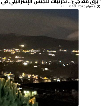
“برق مفاجئ”.. تدريبات للجيش الإسرائيلي في 
9 فبراير 2025 | 6:48 مساءً