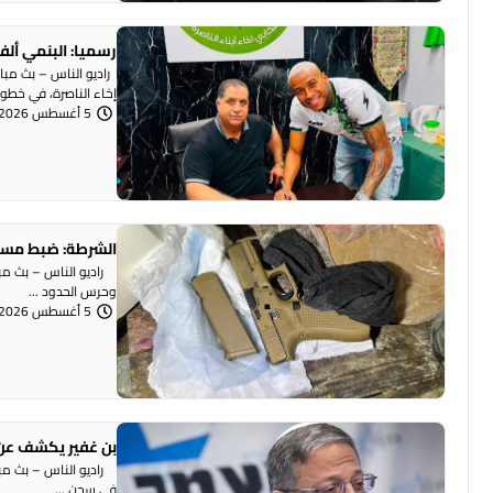
رسميا: البنمي ألف
راديو الناس – بث مبا
إخاء الناصرة، في خطوة 
5 أغسطس 2026 | 12:12 مساءً
الشرطة: ضبط مسد
وحرس الحدود ...
5 أغسطس 2026 | 12:06 مساءً
بن غفير يكشف عن 
راديو الناس – بث مباش
في سجن ...