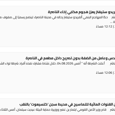
ريدو ستيفنز يعزز هجوم مكابي إخاء الناصرة
شر حطّ المهاجم البنمي ألفريدو ستيفنز رحاله في مدينة الناصرة، لينضم رسميًا إلى صفوف 
...
س وعامل من الضفة بدون تصريح داخل مطعم في الناصرة
راديو الناس – بث مباشر أعلنت الشرطة أنه ” أمس 04.08.2026، خلال نشاط مشترك نفذه أفراد شرطة لوا
القنوات المائية للتماسيح في محيط سجن ‘كتسيعوت‘ بالنقب
ر قام وزير الأمن القومي ايتمار بن غفير ووزيرة حماية البيئة عيديت سيلمان، أمس الثلاثاء،