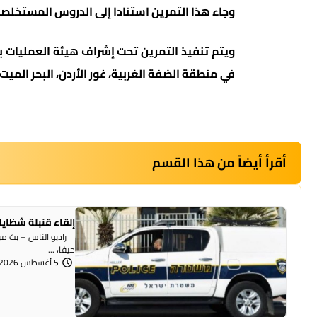
وجاء هذا التمرين استنادا إلى الدروس المستخلصة
ويتم تنفيذ التمرين تحت إشراف هيئة العمليات 
في منطقة الضفة الغربية، غور الأردن، البحر الميت
أقرأ أيضاً من هذا القسم
إلقاء قنبلة شظايا
راديو الناس – بث مبا
حيفا، ...
5 أغسطس 2026 | 1:07 مساءً