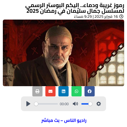
رموز غريبة ودماء.. إليكم البوستر الرسمي
لمسلسل جمال سليمان في رمضان 2025
16 فبراير 2025 | 9:29 مساءً
00:00
راديو الناس – بث مباشر