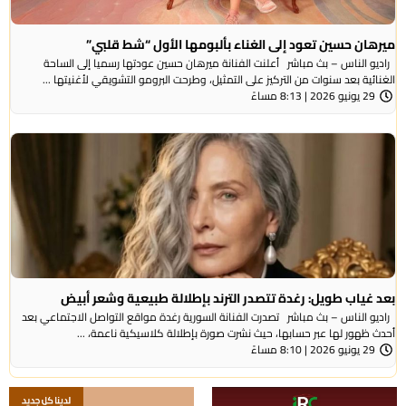
ميرهان حسين تعود إلى الغناء بألبومها الأول “شط قلبي”
راديو الناس – بث مباشر أعلنت الفنانة ميرهان حسين عودتها رسميا إلى الساحة
الغنائية بعد سنوات من التركيز على التمثيل، وطرحت البرومو التشويقي لأغنيتها ...
29 يونيو 2026 | 8:13 مساءً
بعد غياب طويل: رغدة تتصدر الترند بإطلالة طبيعية وشعر أبيض
راديو الناس – بث مباشر تصدرت الفنانة السورية رغدة مواقع التواصل الاجتماعي بعد
أحدث ظهور لها عبر حسابها، حيث نشرت صورة بإطلالة كلاسيكية ناعمة، ...
29 يونيو 2026 | 8:10 مساءً