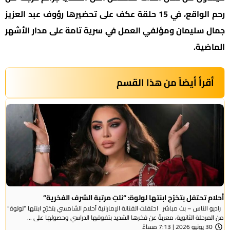
رحم الواقع، في 15 حلقة عكف على تحضيرها رؤوف عبد العزيز
جمال سليمان ومؤلفي العمل في سرية تامة على مدار الأشهر
الماضية.
أقرأ أيضاً من هذا القسم
أحلام تحتفل بتخرّج ابنتها لولوة: “نلتِ مرتبة الشرف الفخرية”
راديو الناس – بث مباشر احتفلت الفنانة الإماراتية أحلام الشامسي بتخرّج ابنتها “لولوة”
من المرحلة الثانوية، معربةً عن فخرها الشديد بتفوقها الدراسي وحصولها على ...
30 يونيو 2026 | 7:13 مساءً