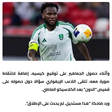
وأثناء حصول الجماهير على توقيع كيسيه، إضافة لالتقاط
صورة معه، تلقى اللاعب الإيفواري سؤالا حول حصوله على
قميص “الدون” بعد الكلاسيكو الماضي.
ورد ضاحكا: “هذا مستحيل. لم يحدث على الإطلاق”.