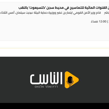
القنوات المائية للتماسيح في محيط سجن ‘كتسيعوت‘ بالنقب
ر قام وزير الأمن القومي ايتمار بن غفير ووزيرة حماية البيئة عيديت سيلمان، أمس الثلاثاء،