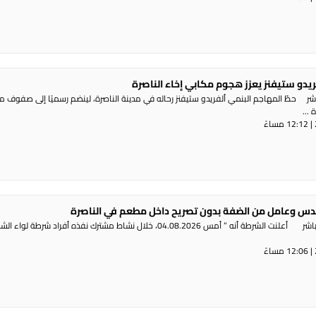
ريدو ستيفنز يعزز هجوم مكابي إخاء الناصرة
شر حطّ المهاجم البنمي ألفريدو ستيفنز رحاله في مدينة الناصرة، لينضم رسميًا إلى صفوف 
...
س وعامل من الضفة بدون تصريح داخل مطعم في الناصرة
راديو الناس – بث مباشر أعلنت الشرطة أنه ” أمس 04.08.2026، خلال نشاط مشترك نفذه أفراد شرطة لوا