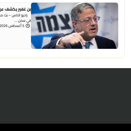
بن غفير يكشف عن 
راديو الناس – بث مباش
في سجن ...
5 أغسطس 2026 | 12:00 مساءً