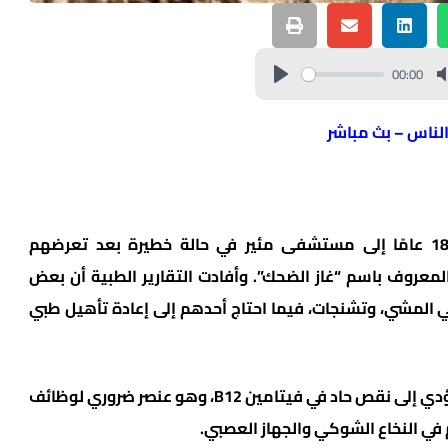
00:00
الناس – بث مباشر
نُقل أربعة مراهقين تتراوح أعمارهم بين 14 و18 عامًا إلى مستشفى مئير في حالة خطيرة بعد تعرضهم
معروف باسم “غاز الضحك”. وأفادت التقارير الطبية أن بعض
المشي، وتشنجات، فيما احتاج أحدهم إلى إعادة تأهيل طبي
وفقًا للأطباء، فإن الاستخدام المفرط لهذا الغاز يؤدي إلى نقص حاد في فيتامين B12، وهو عنصر ضروري لوظائف
 في النخاع الشوكي والجهاز العصبي.