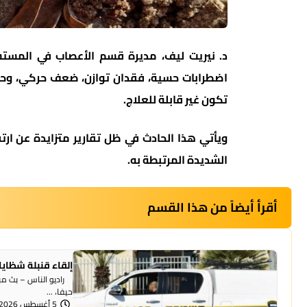
د. نيريت ليف، مديرة قسم الأعصاب في المستش
اضطرابات حسية، فقدان توازن، ضعف حركي، وحتى
تكون غير قابلة للعلاج.
ويأتي هذا الحادث في ظل تقارير متزايدة عن ارتف
الشديدة المرتبطة به.
أقرأ أيضاً من هذا القسم
إلقاء قنبلة شظايا
راديو الناس – بث مبا
حيفا، ...
5 أغسطس 2026 | 1:07 مساءً