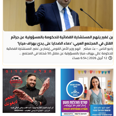
بن غفير يتهم المستشارة القضائية للحكومة بالمسؤولية عن جرائم
القتل في المجتمع العربي: ‘دماء الضحايا على يديّ بهراف ميارا‘
راديو الناس – بث مباشر اتهم وزير الأمن القومي إيتمار بن غفير، المستشارة القضائية
للحكومة غالي بهراف ميارا بالمسؤولية عن مقتل 50 شخصًا في المجتمع ...
12 أبريل 2026 | 6:54 مساءً