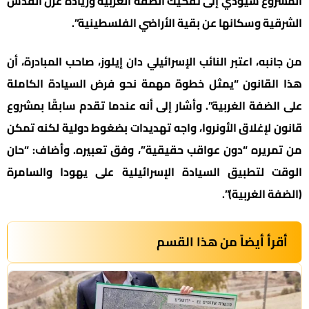
المشروع سيؤدي إلى تفكيك الضفة الغربية وزيادة عزل القدس
الشرقية وسكانها عن بقية الأراضي الفلسطينية”.
من جانبه، اعتبر النائب الإسرائيلي دان إيلوز، صاحب المبادرة، أن
هذا القانون “يمثل خطوة مهمة نحو فرض السيادة الكاملة
على الضفة الغربية”. وأشار إلى أنه عندما تقدم سابقًا بمشروع
قانون لإغلاق الأونروا، واجه تهديدات بضغوط دولية لكنه تمكن
من تمريره “دون عواقب حقيقية”، وفق تعبيره. وأضاف: “حان
الوقت لتطبيق السيادة الإسرائيلية على يهودا والسامرة
(الضفة الغربية)”.
أقرأ أيضاً من هذا القسم