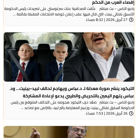
إقصاء العرب من الحكم
راديو الناس – بث مباشر علّقت الصحافية عنات سرغوستي على تصريحات رئيس الحكومة
الأسبق نفتالي بينت، التي قال فيها عقب إعلان خوضه الانتخابات المقبلة بقائمة ...
27 أبريل 2026 | 8:32 مساءً
الليكود ينشر صورة معدلة لـ د.عباس ويهاجم تحالف لبيد–بينيت… ود.
عباس يتهم اليمين بالتحريض والطيبي يدعو لإعادة المشتركة
راديو الناس – بث مباشر صعّد حزب الليكود هجومه على التحالف المتوقع بين رئيس
الحكومة السابق نفتالي بينيت وزعيم المعارضة يائير لبيد، بالتزامن مع تصاعد ...
26 أبريل 2026 | 7:53 مساءً