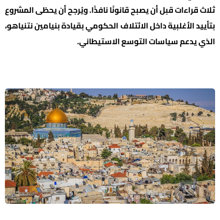
ثلاث قراءات قبل أن يصبح قانونًا نافذًا. ويُرجح أن يحظى المشروع
بتأييد الأغلبية داخل الائتلاف الحكومي بقيادة بنيامين نتنياهو،
الذي يدعم سياسات التوسع الاستيطاني.