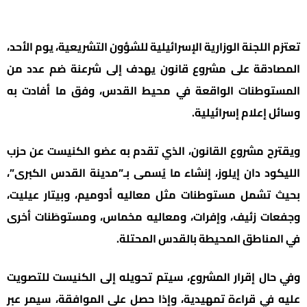
تعتزم اللجنة الوزارية الإسرائيلية للشؤون التشريعية، يوم الأحد،
المصادقة على مشروع قانون يهدف إلى شرعنة ضم عدد من
المستوطنات الواقعة في محيط القدس، وفق ما أفادت به
وسائل إعلام إسرائيلية.
ويقترح مشروع القانون، الذي تقدم به عضو الكنيست عن حزب
الليكود دان إيلوز، إنشاء ما يُسمى بـ”مدينة القدس الكبرى”،
بحيث تشمل مستوطنات مثل معاليه أدوميم، وبيتار عيليت،
وجفعات زئيف، وإفرات، ومعاليه مخماس، ومستوطَنات أخرى
في المناطق المحيطة بالقدس المحتلة.
وفي حال إقرار المشروع، سيتم تحويله إلى الكنيست للتصويت
عليه في قراءة تمهيدية، وإذا حصل على الموافقة، سيمر عبر