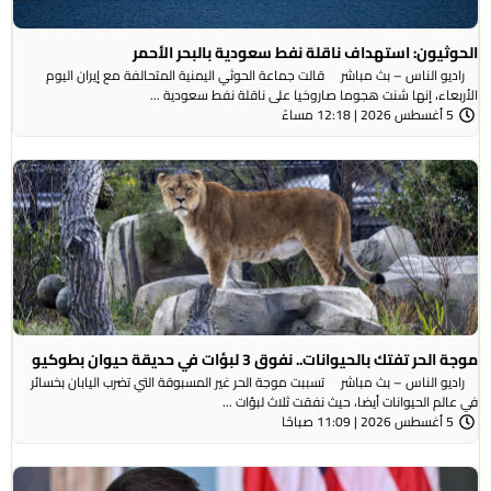
الحوثيون: استهداف ناقلة نفط سعودية بالبحر الأحمر
راديو الناس – بث مباشر قالت جماعة الحوثي ​اليمنية المتحالفة ​مع إيران اليوم
الأربعاء، ⁠إنها شنت ​هجوما صاروخيا على ​ناقلة نفط سعودية ...
5 أغسطس 2026 | 12:18 مساءً
موجة الحر تفتك بالحيوانات.. نفوق 3 لبؤات في حديقة حيوان بطوكيو
راديو الناس – بث مباشر تسببت موجة الحر غير المسبوقة التي تضرب اليابان بخسائر
في عالم الحيوانات أيضا، حيث نفقت ثلاث لبؤات ...
5 أغسطس 2026 | 11:09 صباحًا