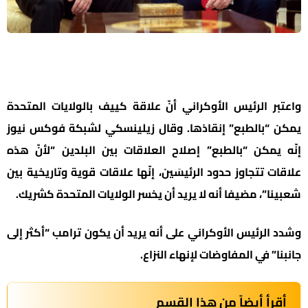
واعتبر الرئيس الأوكراني أنّ علاقة كييف بالولايات المتحدة
يمكن “بالطبع” إنقاذها. وقال زيلينسكي لشبكة فوكس نيوز
إنّه يمكن “بالطبع” إصلاح العلاقات بين البلدين “لأنّ هذه
علاقات تتجاوز حدود الرئيسَين، إنّها علاقات قوية وتاريخية بين
شعبينا”، مضيفا أنه لا يريد أن يخسر الولايات المتحدة كشريك.
وشدد الرئيس الأوكراني على أنه يريد أن يكون ترامب “أكثر إلى
جانبنا” في المفاوضات لإنهاء النزاع.
أقرأ أيضاً من هذا القسم