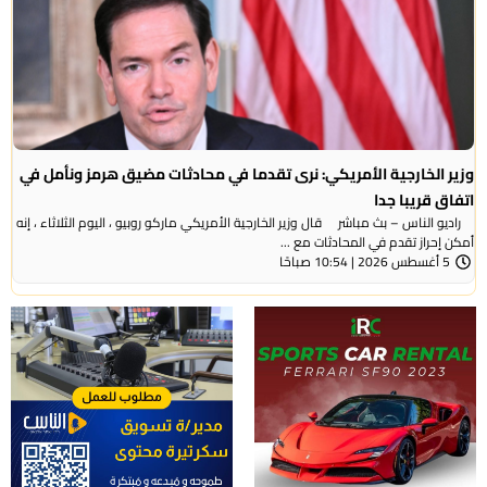
وزير الخارجية الأمريكي: نرى تقدما في محادثات مضيق هرمز ونأمل في
اتفاق قريبا جدا
راديو الناس – بث مباشر قال وزير الخارجية الأمريكي ماركو روبيو ، اليوم الثلاثاء ، إنه
أمكن إحراز تقدم في المحادثات مع ...
5 أغسطس 2026 | 10:54 صباحًا