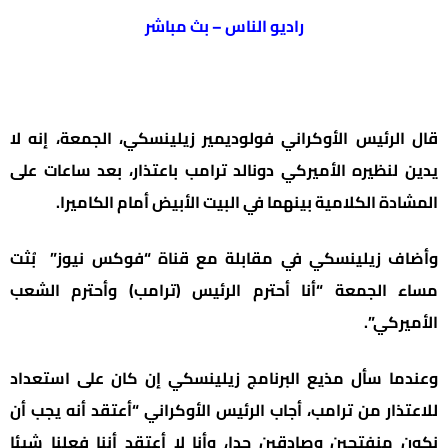
راديو الناس – بث مباشر
قال الرئيس الأوكراني فولوديمير زيلينسكي، الجمعة، إنه لا
يدين لنظيره الأميركي دونالد ترامب باعتذار، بعد ساعات على
المشادة الكلامية بينهما في البيت الأبيض أمام الكاميرا.
وأضاف زيلينسكي في مقابلة مع قناة “فوكس نيوز” بُثت
مساء الجمعة “أنا أحترم الرئيس (ترامب) وأحترم الشعب
الأميركي”.
وعندما سأل مذيع البرنامج زيلينسكي إن كان على استعداد
للاعتذار من ترامب، أجاب الرئيس الأوكراني “أعتقد أنه يجب أن
نكون منفتحين وصادقين جدا، وأنا لا أعتقد أننا فعلنا شيئا