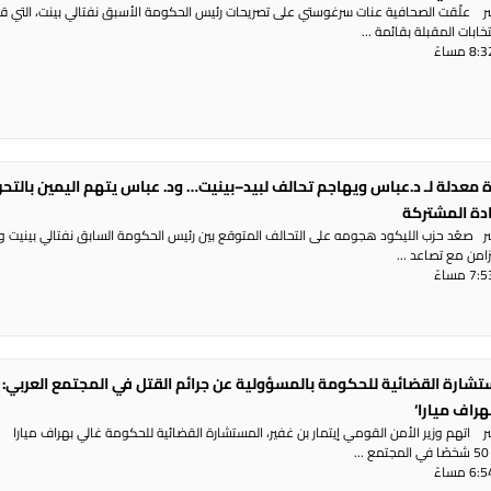
شر علّقت الصحافية عنات سرغوستي على تصريحات رئيس الحكومة الأسبق نفتالي بينت، التي ق
ابات المقبلة بقائمة ...
 معدلة لـ د.عباس ويهاجم تحالف لبيد–بينيت… ود. عباس يتهم اليمين بالتح
ادة المشتركة
شر صعّد حزب الليكود هجومه على التحالف المتوقع بين رئيس الحكومة السابق نفتالي بينيت و
تزامن مع تصاعد ...
تشارة القضائية للحكومة بالمسؤولية عن جرائم القتل في المجتمع العربي: 
هراف ميارا‘
ر اتهم وزير الأمن القومي إيتمار بن غفير، المستشارة القضائية للحكومة غالي بهراف ميارا