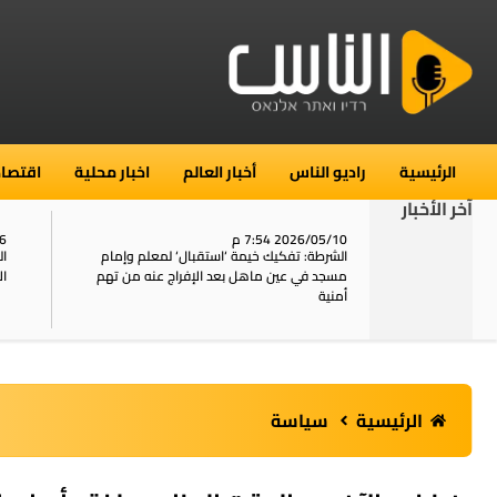
الرئيسية
راديو الناس
أخبار العالم
اخبار محلية
اقتصاد
آخر الأخبار
2026/05/10 7:54 م
06
استنفار في حي الطور بالقدس بعد الإبلاغ عن 16
الشرطة: تفكيك خيمة ‘استقبال‘ لمعلم وإمام
ال
يل
مسجد في عين ماهل بعد الإفراج عنه من تهم
ال
أمنية
الرئيسية
سياسة