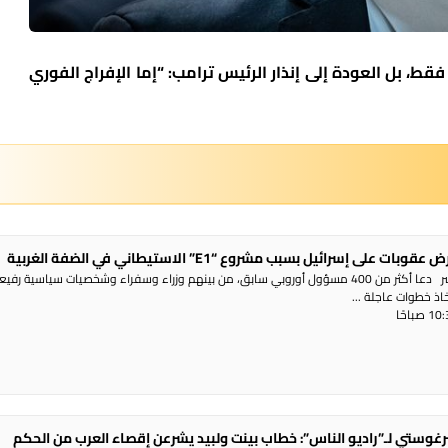
، بل العودة إلى إنذار الرئيس ترامب: “إما الإفراج الفوري
 على إسرائيل بسبب مشروع “E1” الاستيطاني في الضفة الغربية
راديو الناس – بث مباشر دعا أكثر من 400 مسؤول أوروبي سابق، من بينهم وزراء وسفراء وشخصيات سياسية رفي
تخاذ خطوات عاجلة ...
غوستي لـ”راديو الناس”: خطاب بينت ولبيد يشرعن إقصاء العرب من الحكم