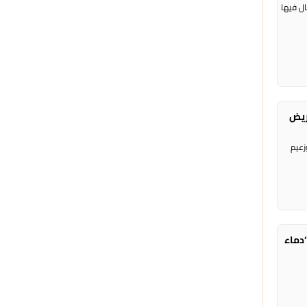
ال فيها
ريض
زعيم
‘دماء