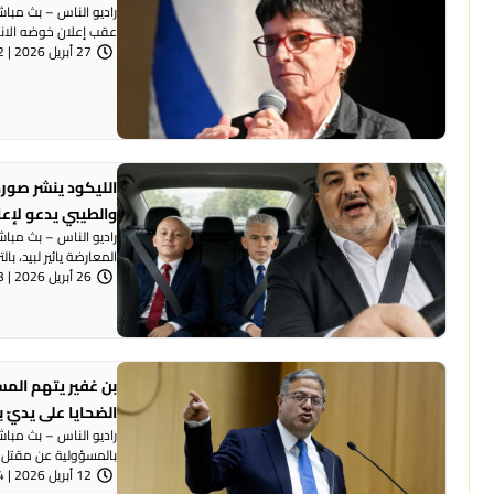
راديو الناس – بث مبا
عقب إعلان خوضه الانتخ
27 أبريل 2026 | 8:32 مساءً
الليكود ينشر صورة
والطيبي يدعو لإع
راديو الناس – بث مبا
المعارضة يائير لبيد، بال
26 أبريل 2026 | 7:53 مساءً
بن غفير يتهم المس
الضحايا على يديّ ب
راديو الناس – بث مباش
بالمسؤولية عن مقتل 50 شخصًا في المجتمع ...
12 أبريل 2026 | 6:54 مساءً