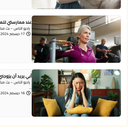
عند ممارستي لتما
راديو الناس – بث مباشر السؤال : أنا شابة بعمر 22
17 ديسمبر 2024 | 12:02 مساءً
أبي يريد أن يزوجني
راديو الناس – بث مبا
...
16 ديسمبر 2024 | 12:18 مساءً