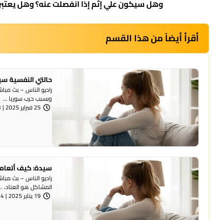
وهل سيكون علي إثم إذا انفصلت عنه؟ وهل يعتبر ط
أقرأ أيضاً من هذا القسم
حالتي النفسية سي
وبسبب حرب سوريا ...
25 فبراير 2025 | 1:53 مساءً
سيدة: كيف أتعامل
راديو الناس – بث مبا
المشاكل هو العناد، ...
19 يناير 2025 | 8:24 مساءً