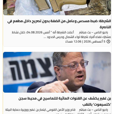
الشرطة: ضبط مسدس وعامل من الضفة بدون تصريح داخل مطعم في
الناصرة
راديو الناس – بث مباشر أعلنت الشرطة أنه ” أمس 04.08.2026، خلال نشاط
مشترك نفذه أفراد شرطة لواء الشمال وحرس الحدود ...
5 أغسطس 2026 | 12:06 مساءً
بن غفير يكشف عن القنوات المائية للتماسيح في محيط سجن
‘كتسيعوت‘ بالنقب
راديو الناس – بث مباشر قام وزير الأمن القومي ايتمار بن غفير ووزيرة حماية البيئة