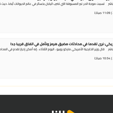
شر تسببت موجة الحر غير المسبوقة التي تضرب اليابان بخسائر في عالم الحيوانات أيضا، حيث 
مريكي: نرى تقدما في محادثات مضيق هرمز ونأمل في اتفاق قريبا جدا
ر قال وزير الخارجية الأمريكي ماركو روبيو ، اليوم الثلاثاء ، إنه أمكن إحراز تقدم في المحا