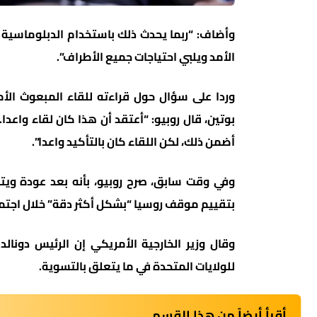
وأضاف: “ربما يحدث ذلك باستخدام الدبلوماسية 
الأمد ويلبي احتياجات جميع الأطراف”.
وردا على سؤال حول قراءته للقاء المبعوث ال
بوتين، قال روبيو: “أعتقد أن هذا كان لقاء واعدا
أضمن ذلك، لكن اللقاء كان بالتأكيد واعدا”.
وفي وقت سابق، صرح روبيو، بأنه بعد عودة وي
بتقييم موقف روسيا “بشكل أكثر دقة” خلال اجتما
وقال وزير الخارجية الأمريكي إن الرئيس دونال
للولايات المتحدة في ما يتعلق بالتسوية.
أقرأ أيضاً من هذا القسم