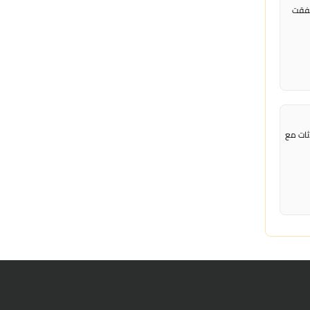
نفقت
دثات مع