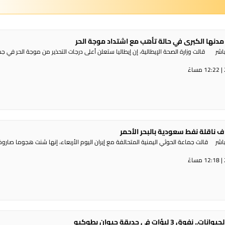
مدنها الكبرى في حالة تأهب مع اشتداد موجة الحر
شر قالت وزارة الصحة الإيطالية، إن إيطاليا ستعلن أعلى درجات التحذير من موجة ​الحر في ج
 ناقلة نفط سعودية بالبحر الأحمر
ر قالت جماعة الحوثي ​اليمنية المتحالفة ​مع إيران اليوم الأربعاء، ⁠إنها شنت ​هجوما صاروخي
 3 لبؤات في حديقة حيوان بطوكيو