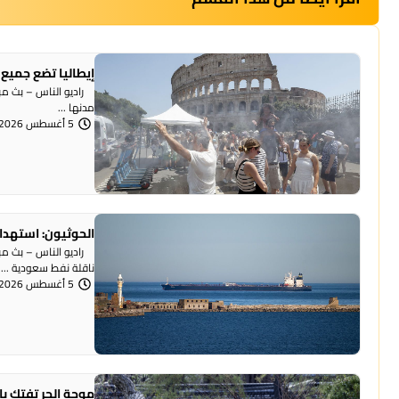
إيطاليا تضع جميع 
راديو الناس – بث مبا
مدنها ...
5 أغسطس 2026 | 12:22 مساءً
الحوثيون: استهداف
راديو الناس – بث مباش
ناقلة نفط سعودية ...
5 أغسطس 2026 | 12:18 مساءً
موجة الحر تفتك بالحيوانات.. نفوق