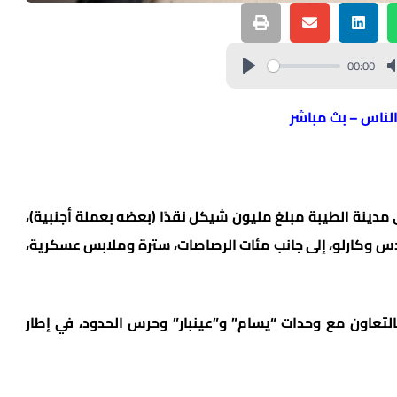
00:00
الناس – بث مباشر
مدينة الطيبة مبلغ مليون شيكل نقدًا (بعضه بعملة أجنبية)،
دس وكارلو، إلى جانب مئات الرصاصات، سترة وملابس عسكرية،
التعاون مع وحدات “يسام” و”عينبار” وحرس الحدود، في إطار