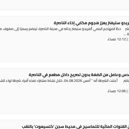
ريدو ستيفنز يعزز هجوم مكابي إخاء الناصرة
شر حطّ المهاجم البنمي ألفريدو ستيفنز رحاله في مدينة الناصرة، لينضم رسميًا إلى صفوف 
...
س وعامل من الضفة بدون تصريح داخل مطعم في الناصرة
راديو الناس – بث مباشر أعلنت الشرطة أنه ” أمس 04.08.2026، خلال نشاط مشترك نفذه أفراد شرطة لوا
القنوات المائية للتماسيح في محيط سجن ‘كتسيعوت‘ بالنقب