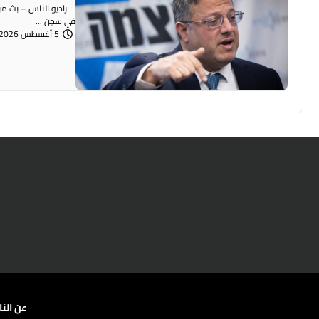
راديو الناس – بث مباش
في سجن ...
5 أغسطس 2026 | 12:00 مساءً
عن الن