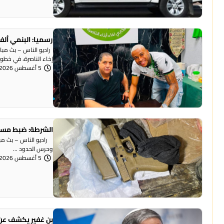
رسميا: البنمي ألف
راديو الناس – بث مبا
إخاء الناصرة، في خطوة 
5 أغسطس 2026 | 12:12 مساءً
الشرطة: ضبط مسد
وحرس الحدود ...
5 أغسطس 2026 | 12:06 مساءً
بن غفير يكشف عن 