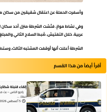
وأسفرت الحملة عن اعتقال شقيقين من سكان مجمّع
وفي نشاط موازٍ، فتّشت الشرطة منزل أحد سكان 
عربية. خلال التفتيش، ضُبط السلاح الثاني والمبل
الشرطة أعلنت أنها أوقفت المشتبه الثالث، وستط
أقرأ أيضاً من هذا القسم
إلقاء قنبلة شظايا
راديو الناس – بث مبا
حيفا، ...
5 أغسطس 2026 | 1:07 مساءً