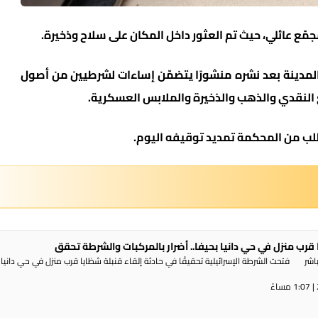
 عائلي، حيث تم العثور داخل المكان على سلاح وذخيرة.
المدينة بعد نشره منشورًا يتضمّن إساءات لشرطيين من أصول
غ النقدي والذهب والذخيرة والملابس العسكرية.
لب من المحكمة تمديد توقيفه اليوم.
 قرب منزل في حي دانيا بحيفا.. أضرار بالمركبات والشرطة تحقق
شر فتحت الشرطة الإسرائيلية تحقيقًا في حادثة إلقاء قنبلة شظايا قرب منزل في حي دانيا 