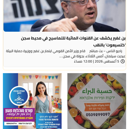
بن غفير يكشف عن القنوات المائية للتماسيح في محيط سجن
‘كتسيعوت‘ بالنقب
راديو الناس – بث مباشر قام وزير الأمن القومي ايتمار بن غفير ووزيرة حماية البيئة
عيديت سيلمان، أمس الثلاثاء، بجولة في سجن ...
5 أغسطس 2026 | 12:00 مساءً