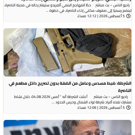
راديو الناس – بث مباشر حطّ المهاجم البنمي ألفريدو ستيفنز رحاله في مدينة الناصرة،
لينضم رسميًا إلى صفوف مكابي إخاء الناصرة، في خطوة ...
5 أغسطس 2026 | 12:12 مساءً
الشرطة: ضبط مسدس وعامل من الضفة بدون تصريح داخل مطعم في
الناصرة
راديو الناس – بث مباشر أعلنت الشرطة أنه ” أمس 04.08.2026، خلال نشاط
مشترك نفذه أفراد شرطة لواء الشمال وحرس الحدود ...
5 أغسطس 2026 | 12:06 مساءً