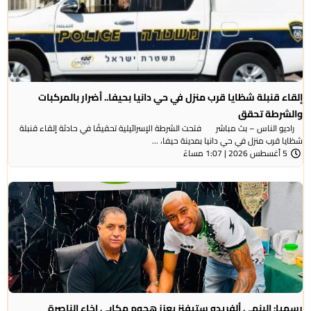
إلقاء قنبلة شظايا قرب منزل في حي دانيا بحيفا.. أضرار بالمركبات
والشرطة تحقق
راديو الناس – بث مباشر فتحت الشرطة الإسرائيلية تحقيقًا في حادثة إلقاء قنبلة
شظايا قرب منزل في حي دانيا بمدينة حيفا، ...
5 أغسطس 2026 | 1:07 مساءً
رسميا: البنمي ألفريدو ستيفنز يعزز هجوم مكابي إخاء الناصرة