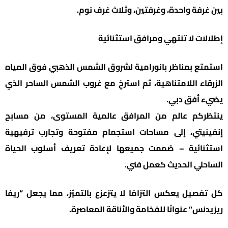
بين غرفة واحدة، وغرفتين، وثلاث غرف نوم.
إطلالات لا تنتهي ومرافق استثنائية
استمتع بمناظر بانورامية لشروق الشمس الذهبي فوق المياه
الزرقاء اللامتناهية، ثم استرخِ مع غروب الشمس الساحر الذي
يضيء أفق دبي.
ينتظركم عالم من المرافق عالمية المستوى، من مسابح
إنفينيتي، إلى مساحات استجمام مفتوحة وتجارب ترفيهية
استثنائية – صُممت جميعها لإعادة تعريف أسلوب الحياة
الساحلي الحديث كعمل فني.
كل تفصيل يعكس التزامًا لا يتزعزع بالتميّز، مما يجعل “ريفا
ريزيدنس” عنوانًا للفخامة والأناقة المعاصرة.