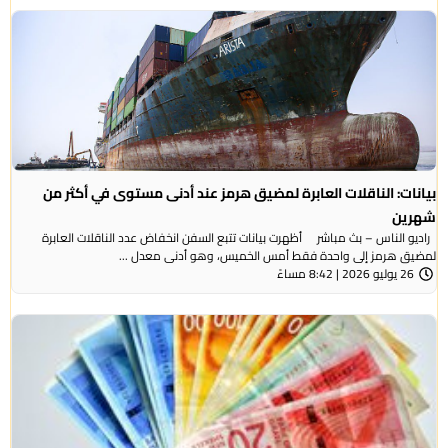
بيانات: الناقلات العابرة لمضيق هرمز عند أدنى مستوى في أكثر من
شهرين
راديو الناس – بث مباشر أظهرت بيانات تتبع السفن انخفاض عدد الناقلات العابرة
لمضيق هرمز إلى واحدة فقط أمس الخميس، وهو أدنى معدل ...
26 يوليو 2026 | 8:42 مساءً