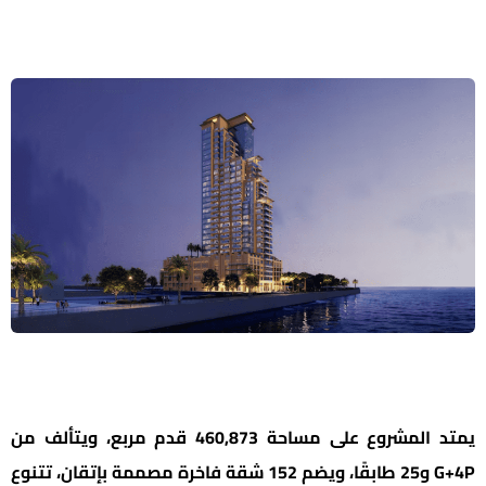
يمتد المشروع على مساحة 460,873 قدم مربع، ويتألف من
G+4P و25 طابقًا، ويضم 152 شقة فاخرة مصممة بإتقان، تتنوع