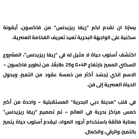
يسرّنا ان نقدم لكم “ريفا ريزيدنس” من فاكسون، أيقونة
سكنية على الواجهة البحرية تعيد تعريف الفخامة العصرية.
اكتشف أسلوب حياة لا مثيل له في “ريفا ريزيدنس”، المشروع
السكني المميز بارتفاع G+4P و25 طابقًا، من تطوير فاكسون –
الاسم الذي يُجسّد أكثر من خمسة عقود من التميز، ويحول
الحياة العصرية إلى فن.
في قلب “مدينة دبي البحرية” المستقبلية – واحدة من أكبر
خمس مراكز بحرية في العالم – تم تصميم “ريفا ريزيدنس”
بعناية فائقة باستخدام أجود المواد، ليقدم أسلوب حياة يتميز
بالتميز، والرقي، والكمال.