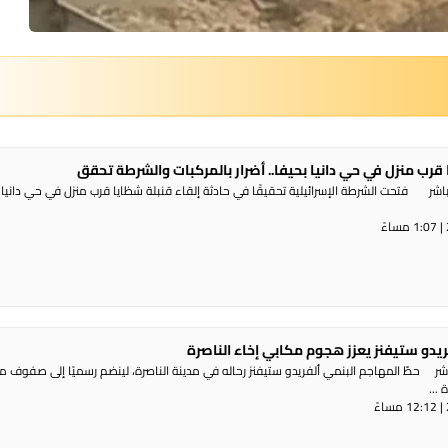
 قرب منزل في حي دانيا بحيفا.. أضرار بالمركبات والشرطة تحقق
شر فتحت الشرطة الإسرائيلية تحقيقًا في حادثة إلقاء قنبلة شظايا قرب منزل في حي دانيا 
ريدو ستيفنز يعزز هجوم مكابي إخاء الناصرة
شر حطّ المهاجم البنمي ألفريدو ستيفنز رحاله في مدينة الناصرة، لينضم رسميًا إلى صفوف 
...