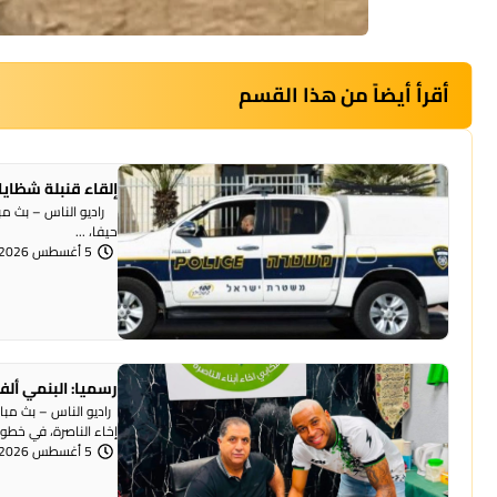
أقرأ أيضاً من هذا القسم
إلقاء قنبلة شظايا
راديو الناس – بث مبا
حيفا، ...
5 أغسطس 2026 | 1:07 مساءً
رسميا: البنمي ألف
راديو الناس – بث مبا
إخاء الناصرة، في خطوة 
5 أغسطس 2026 | 12:12 مساءً