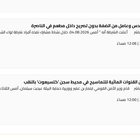
س وعامل من الضفة بدون تصريح داخل مطعم في الناصرة
راديو الناس – بث مباشر أعلنت الشرطة أنه ” أمس 04.08.2026، خلال نشاط مشترك نفذه أفراد شرطة لوا
القنوات المائية للتماسيح في محيط سجن ‘كتسيعوت‘ بالنقب
ر قام وزير الأمن القومي ايتمار بن غفير ووزيرة حماية البيئة عيديت سيلمان، أمس الثلاثاء،