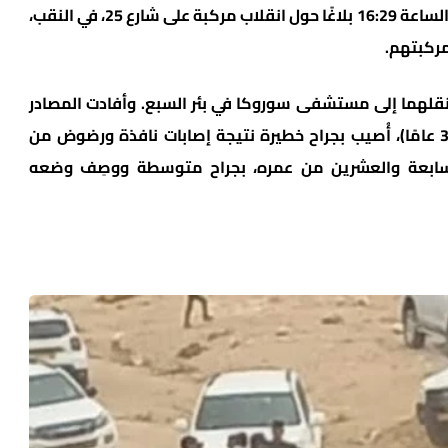
أفادت طواقم نجمة داوود الحمراء، أنها تلقّت عند الساعة 16:29 بلاغًا حول انقلاب مركبة على شارع 25، في النقب،
مركبتهم.
نقلهما إلى مستشفى سوروكا في بئر السبع. وأفادت المصادر
الطبية أن أحد المصابين، شاب يبلغ من العمر (30 عامًا)، أُصيب بجراح خطيرة نتيجة إصابات نافذة ورضوض من
 السابعة والعشرين من عمره، بجراح متوسطة ووصِف وضعه