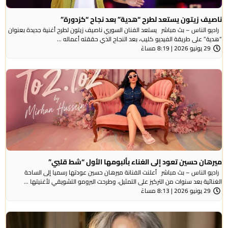
ناصيف زيتون يستعد لطرح “هدية” بعد نجاح “كزدورة”
راديو الناس – بث مباشر يستعد الفنان السوري ناصيف زيتون لطرح أغنية جديدة بعنوان
“هدية” على طريقة الفيديو كليب، بعد النجاح الذي حققته أعماله ...
29 يونيو 2026 | 8:19 مساءً
ميرهان حسين تعود إلى الغناء بألبومها الأول “شط قلبي”
راديو الناس – بث مباشر أعلنت الفنانة ميرهان حسين عودتها رسميا إلى الساحة
الغنائية بعد سنوات من التركيز على التمثيل، وطرحت البرومو التشويقي لأغنيتها ...
29 يونيو 2026 | 8:13 مساءً