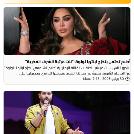
أحلام تحتفل بتخرّج ابنتها لولوة: “نلتِ مرتبة الشرف الفخرية”
راديو الناس – بث مباشر احتفلت الفنانة الإماراتية أحلام الشامسي بتخرّج ابنتها “لولوة”
من المرحلة الثانوية، معربةً عن فخرها الشديد بتفوقها الدراسي وحصولها على ...
30 يونيو 2026 | 7:13 مساءً