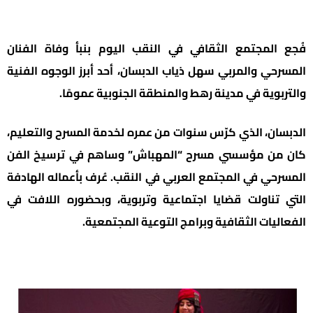
فُجع المجتمع الثقافي في النقب اليوم بنبأ وفاة الفنان
المسرحي والمربي سهل ذياب الدبسان، أحد أبرز الوجوه الفنية
والتربوية في مدينة رهط والمنطقة الجنوبية عمومًا.
الدبسان، الذي كرّس سنوات من عمره لخدمة المسرح والتعليم،
كان من مؤسسي مسرح “المهباش” وساهم في ترسيخ الفن
المسرحي في المجتمع العربي في النقب. عُرف بأعماله الهادفة
التي تناولت قضايا اجتماعية وتربوية، وبحضوره اللافت في
الفعاليات الثقافية وبرامج التوعية المجتمعية.