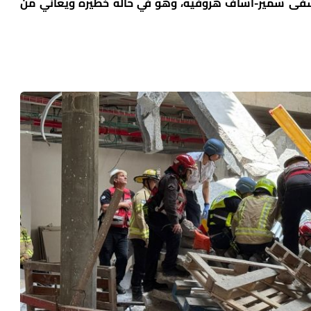
شفى شمير-أساف هروفيه، وهو في حالة خطيرة ويعاني من