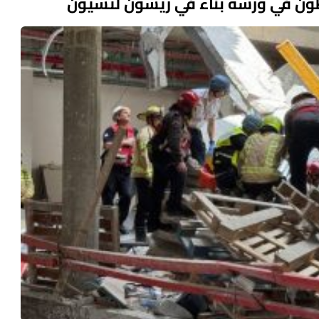
طون في ورشة بناء في ريشون لتسيون