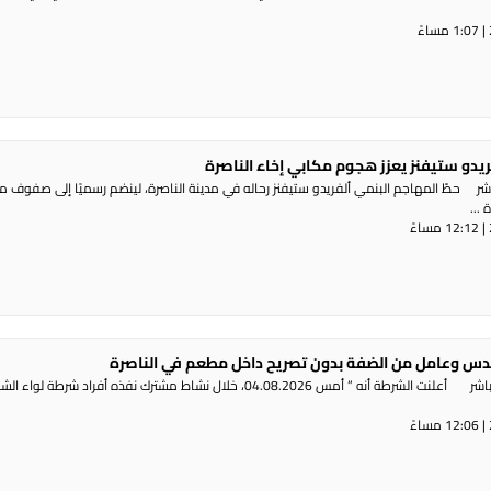
ريدو ستيفنز يعزز هجوم مكابي إخاء الناصرة
شر حطّ المهاجم البنمي ألفريدو ستيفنز رحاله في مدينة الناصرة، لينضم رسميًا إلى صفوف 
...
س وعامل من الضفة بدون تصريح داخل مطعم في الناصرة
راديو الناس – بث مباشر أعلنت الشرطة أنه ” أمس 04.08.2026، خلال نشاط مشترك نفذه أفراد شرطة لوا