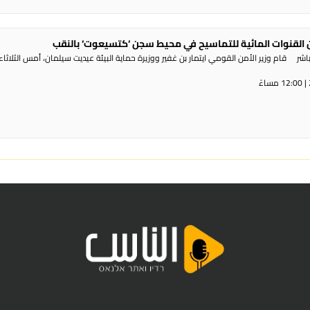
القنوات المائية للتماسيح في محيط سجن ‘كتسيعوت‘ بالنقب
ر قام وزير الأمن القومي ايتمار بن غفير ووزيرة حماية البيئة عيديت سيلمان، أمس الثلاثاء،