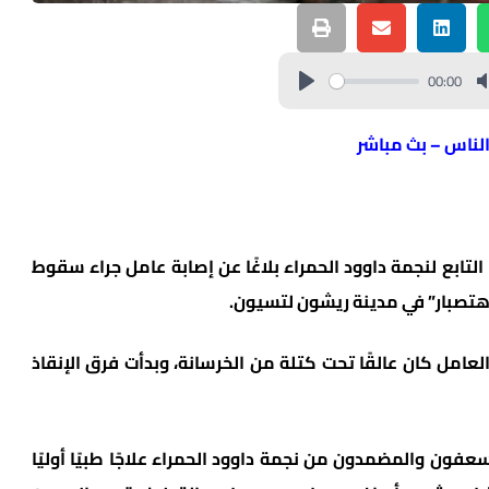
00:00
الناس – بث مباشر
في تمام الساعة 13:05، تلقى مركز الطوارئ 101 التابع لنجمة داوود الحمراء بلاغًا عن إصابة عامل جراء سقوط
“هتصبار” في مدينة ريشون لتسيون.
عامل كان عالقًا تحت كتلة من الخرسانة، وبدأت فرق الإنقاذ
عفون والمضمدون من نجمة داوود الحمراء علاجًا طبيًا أوليًا