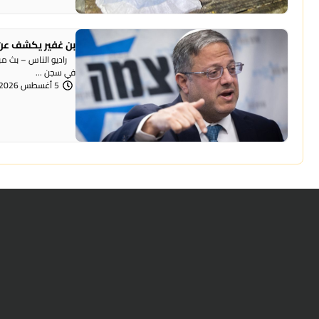
بن غفير يكشف عن 
راديو الناس – بث مباش
في سجن ...
5 أغسطس 2026 | 12:00 مساءً