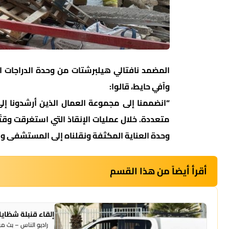
المضمد نافتالي هيلبرشتات من وحدة الدراجات ا
وآفي حايط، قالوا:
“انضممنا إلى مجموعة العمال الذين أرشدونا إلى
متعددة. خلال عمليات الإنقاذ التي استغرقت وقتًا 
وحدة العناية المكثفة ونقلناه إلى المستشفى وه
أقرأ أيضاً من هذا القسم
إلقاء قنبلة شظايا
راديو الناس – بث مبا