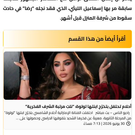
سابقة مر بها إسماعيل الليثي، الذي فقد نجله “رضا” في حادث
سقوط من شرفة المنزل قبل أشهر.
أقرأ أيضاً من هذا القسم
أحلام تحتفل بتخرّج ابنتها لولوة: “نلتِ مرتبة الشرف الفخرية”
راديو الناس – بث مباشر احتفلت الفنانة الإماراتية أحلام الشامسي بتخرّج ابنتها “لولوة”
من المرحلة الثانوية، معربةً عن فخرها الشديد بتفوقها الدراسي وحصولها على ...
30 يونيو 2026 | 7:13 مساءً