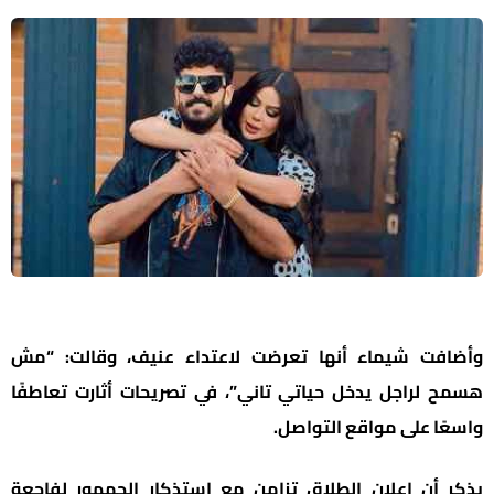
وأضافت شيماء أنها تعرضت لاعتداء عنيف، وقالت: “مش
هسمح لراجل يدخل حياتي تاني”، في تصريحات أثارت تعاطفًا
واسعًا على مواقع التواصل.
يذكر أن إعلان الطلاق تزامن مع استذكار الجمهور لفاجعة