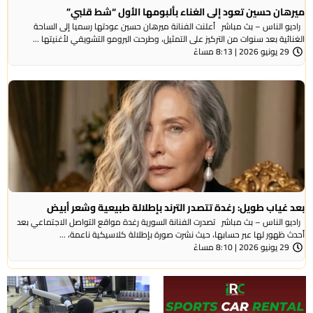
ميرهان حسين تعود إلى الغناء بألبومها الأول “شط قلبي”
راديو الناس – بث مباشر أعلنت الفنانة ميرهان حسين عودتها رسميا إلى الساحة
الغنائية بعد سنوات من التركيز على التمثيل، وطرحت البرومو التشويقي لأغنيتها ...
29 يونيو 2026 | 8:13 مساءً
بعد غياب طويل: رغدة تتصدر الترند بإطلالة طبيعية وشعر أبيض
راديو الناس – بث مباشر تصدرت الفنانة السورية رغدة مواقع التواصل الاجتماعي بعد
أحدث ظهور لها عبر حسابها، حيث نشرت صورة بإطلالة كلاسيكية ناعمة، ...
29 يونيو 2026 | 8:10 مساءً