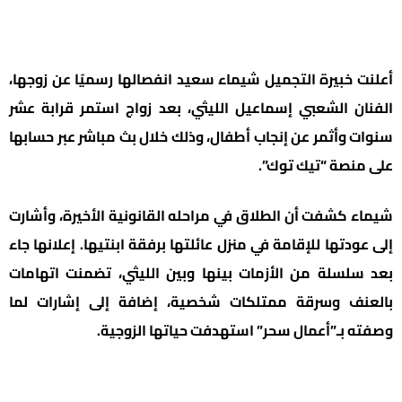
أعلنت خبيرة التجميل شيماء سعيد انفصالها رسميًا عن زوجها،
الفنان الشعبي إسماعيل الليثي، بعد زواج استمر قرابة عشر
سنوات وأثمر عن إنجاب أطفال، وذلك خلال بث مباشر عبر حسابها
على منصة “تيك توك”.
شيماء كشفت أن الطلاق في مراحله القانونية الأخيرة، وأشارت
إلى عودتها للإقامة في منزل عائلتها برفقة ابنتيها. إعلانها جاء
بعد سلسلة من الأزمات بينها وبين الليثي، تضمنت اتهامات
بالعنف وسرقة ممتلكات شخصية، إضافة إلى إشارات لما
وصفته بـ”أعمال سحر” استهدفت حياتها الزوجية.