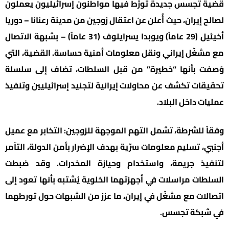
قضية تجسس جديدة تورّط فيها مواطنون إسرائيليون يعملون
لصالح إيران، حيث أُعلن عن اعتقال زوجين من مدينة رعنانا – دوريا
أخيئيل (29 عاماً) ويوبدا يسرايلوف (31 عاماً) – بشبهة الاتصال
مع مشغّل إيراني ونقل معلومات أمنية حساسة. القضية، التي
وُصفت بأنها “خطيرة” من قبل السلطات، تضاف إلى سلسلة
تحقيقات تكشف عن محاولات إيرانية لتجنيد إسرائيليين وتنفيذ
عمليات داخل البلاد.
وفقاً للشرطة، تشمل التهم الموجهة للزوجين: التخابر مع عميل
أجنبي، تسليم معلومات سرّية بهدف الإضرار بأمن الدولة، التآمر
لتنفيذ جريمة، واستخدام وحيازة المخدرات. وقد ضبطت
السلطات مراسلات في أجهزتهما الخلوية يُشتبه بأنها تعود إلى
اتصالات مع مشغّل في إيران، ما عزز من الشبهات حول تورطهما
في شبكة تجسس.