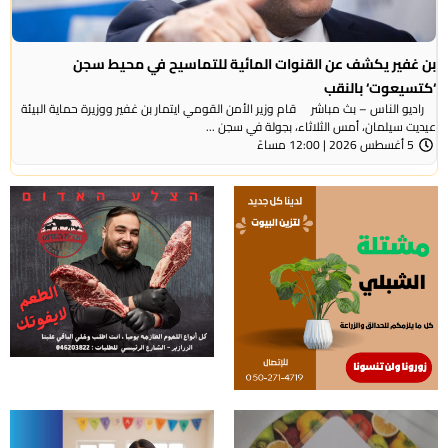
بن غفير يكشف عن القنوات المائية للتماسيح في محيط سجن
‘كتسيعوت‘ بالنقب
راديو الناس – بث مباشر قام وزير الأمن القومي ايتمار بن غفير ووزيرة حماية البيئة
عيديت سيلمان، أمس الثلاثاء، بجولة في سجن ...
5 أغسطس 2026 | 12:00 مساءً