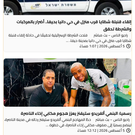
إلقاء قنبلة شظايا قرب منزل في حي دانيا بحيفا.. أضرار بالمركبات
والشرطة تحقق
راديو الناس – بث مباشر فتحت الشرطة الإسرائيلية تحقيقًا في حادثة إلقاء قنبلة
شظايا قرب منزل في حي دانيا بمدينة حيفا، ...
5 أغسطس 2026 | 1:07 مساءً
رسميا: البنمي ألفريدو ستيفنز يعزز هجوم مكابي إخاء الناصرة
راديو الناس – بث مباشر حطّ المهاجم البنمي ألفريدو ستيفنز رحاله في مدينة الناصرة،
لينضم رسميًا إلى صفوف مكابي إخاء الناصرة، في خطوة ...
5 أغسطس 2026 | 12:12 مساءً