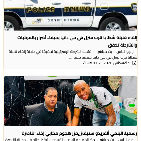
إلقاء قنبلة شظايا قرب منزل في حي دانيا بحيفا.. أضرار بالمركبات
والشرطة تحقق
راديو الناس – بث مباشر فتحت الشرطة الإسرائيلية تحقيقًا في حادثة إلقاء قنبلة
شظايا قرب منزل في حي دانيا بمدينة حيفا، ...
5 أغسطس 2026 | 1:07 مساءً
رسميا: البنمي ألفريدو ستيفنز يعزز هجوم مكابي إخاء الناصرة
راديو الناس – بث مباشر حطّ المهاجم البنمي ألفريدو ستيفنز رحاله في مدينة الناصرة،