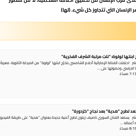
مدى قرب الإنسان من تحقيق أحلامه الشخصية، لا من منظور
لإنسان التي تتجاوز كل شيء. (لها)
 ابنتها لولوة: “نلتِ مرتبة الشرف الفخرية”
 احتفلت الفنانة الإماراتية أحلام الشامسي بتخرّج ابنتها “لولوة” من المرحلة الثانوية، معربةً
 الدراسي وحصولها على ...
د لطرح “هدية” بعد نجاح “كزدورة”
شر يستعد الفنان السوري ناصيف زيتون لطرح أغنية جديدة بعنوان “هدية” على طريقة الفيديو
أعماله ...