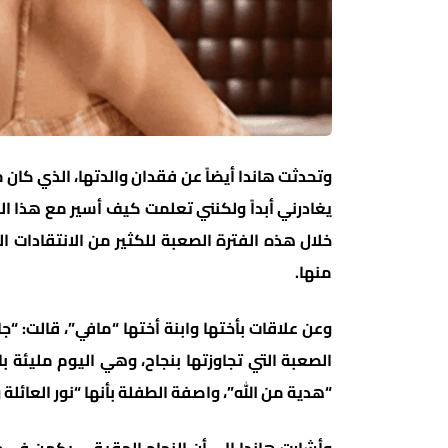
وتحدثت هاندا أيضاً عن فقدان والدتها، الذي كان
يغادرني أبداً ولكنني تعلمت كيف أسير مع هذا الف
خلال هذه الفترة الصعبة للكثير من الانتقادات ال
منها.
وعن علاقات بأختها وابنة أختها “مافي”، قالت: “ج
الصعبة التي تجاوزتها بنجاح، وهي اليوم مليئة ب
“هدية من الله”، واصفة الطفلة بأنها “نور العائل