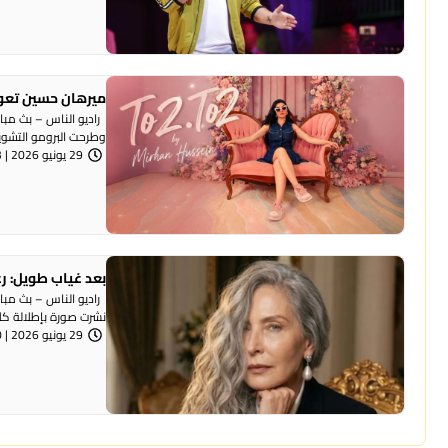
ميرهان حسين تعود 
راديو الناس – بث مباش
وطرحت البرومو التشويق
29 يونيو 2026 | 8:13 مساءً
بعد غياب طويل: رغ
راديو الناس – بث مبا
نشرت صورة بإطلالة كلا
29 يونيو 2026 | 8:10 مساءً