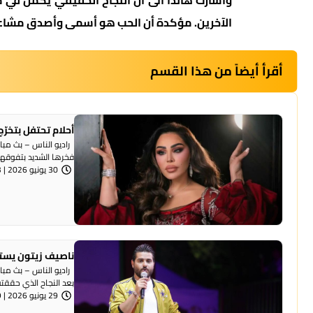
وأشارت هاندا الى أن النجاح الحقيقي يكمن في 
الآخرين. مؤكدة أن الحب هو أسمى وأصدق مشاعر ا
أقرأ أيضاً من هذا القسم
أحلام تحتفل بتخرّج
راديو الناس – بث مباشر
فخرها الشديد بتفوقها
30 يونيو 2026 | 7:13 مساءً
ناصيف زيتون يستع
راديو الناس – بث مبا
بعد النجاح الذي حققته 
29 يونيو 2026 | 8:19 مساءً