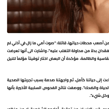
 من أصعب محطات حياتها، قائلة: “صوت أمي ما زال في أذني لم
قدان بدلاً من محاولة التغلب عليه”، واشارت الى أنها تعرضت
قاسية والظالمة، مؤكدة أن البعض اختار توقيتاً مؤلماً للنيل
اءت إلى حياتنا كأمل، ثم واجهتنا صدمة بسبب تجربتها الصحية
الحياة والضحك”. ووصفت نتائج الفحوص السلبية الأخيرة بأنها
ة وكل شيء”.