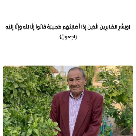
{وَبَشِّرِ الصَّابِرِينَ الَّذِينَ إِذَا أَصَابَتْهُم مُّصِيبَةٌ قَالُواْ إِنَّا لِلّهِ وَإِنَّا إِلَيْهِ
رَاجِعونَ}