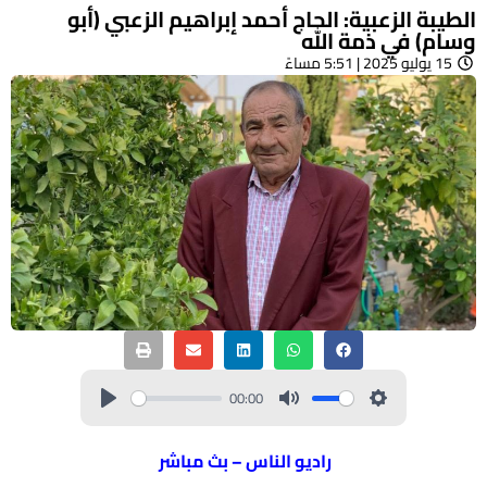
الطيبة الزعبية: الحاج أحمد إبراهيم الزعبي (أبو
وسام) في ذمة الله
15 يوليو 2025 | 5:51 مساءً
00:00
راديو الناس – بث مباشر