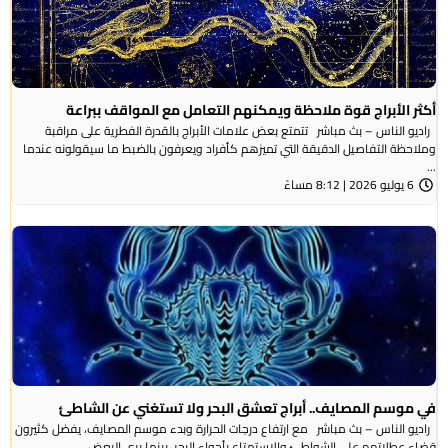
أكثر الأبراج قوة ملاحظة ويمكنهم التعامل مع المواقف ببراعة
راديو الناس – بث مباشر تتمتع بعض علامات الأبراج بالقدرة الفطرية على مراقبة
وملاحظة التفاصيل الدقيقة التي تميزهم كأفراد ويعرفون بالضبط ما سيقولونه عندما
...
6 يوليو 2026 | 8:12 مساءً
في موسم المصايف.. أبراج تعشق البحر ولا تستغني عن الشاطئ
راديو الناس – بث مباشر مع ارتفاع درجات الحرارة وبدء موسم المصايف، يفضل كثيرون
قضاء عطلاتهم على الشواطئ والاستمتاع بأجواء البحر، بينما يرى البعض ...