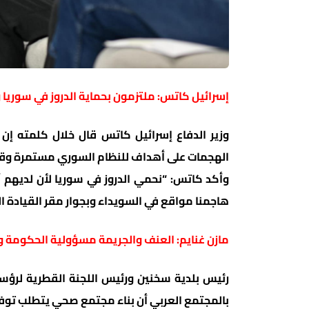
إسرائيل كاتس: ملتزمون بحماية الدروز في سوريا 
وزير الدفاع إسرائيل كاتس قال خلال كلمته إن إ
الهجمات على أهداف للنظام السوري مستمرة وقد ت
وأكد كاتس: “نحمي الدروز في سوريا لأن لديهم أق
هاجمنا مواقع في السويداء وبجوار مقر القيادة ا
مازن غنايم: العنف والجريمة مسؤولية الحكومة وال
رئيس بلدية سخنين ورئيس اللجنة القطرية لرؤساء
بالمجتمع العربي أن بناء مجتمع صحي يتطلب توف