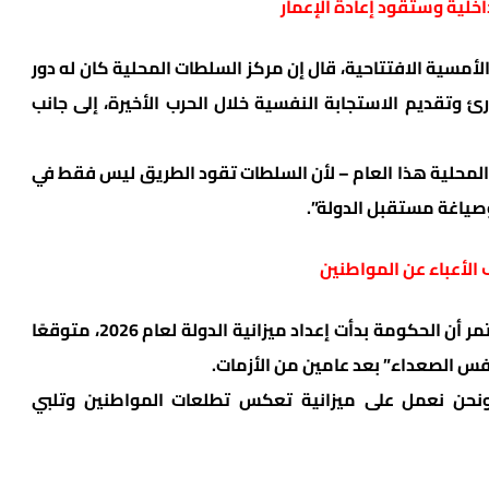
اخلية وستقود إعادة الإعمار
الأمسية الافتتاحية، قال إن مركز السلطات المحلية كان له دور
وتقديم الاستجابة النفسية خلال الحرب الأخيرة، إلى جانب
المحلية هذا العام – لأن السلطات تقود الطريق ليس فقط في
 وصياغة مستقبل الدولة”.
وزير المالية بتسلئيل سموطريش صرح خلال المؤتمر أن الحكومة بدأت إعداد ميزانية الدولة لعام 2026، متوقعًا
فس الصعداء” بعد عامين من الأزمات.
ونحن نعمل على ميزانية تعكس تطلعات المواطنين وتلبي