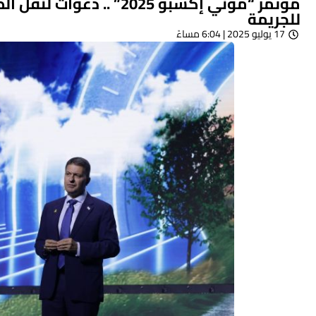
مؤتمر “موني إكسبو 2025”
للجريمة
17 يوليو 2025 | 6:04 مساءً