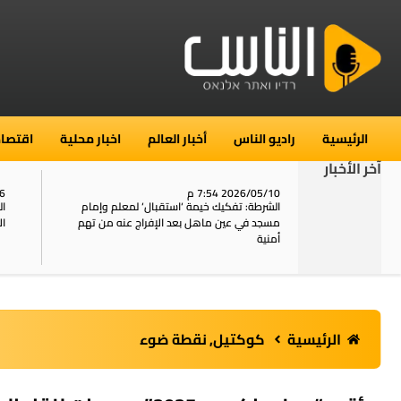
الرئيسية
راديو الناس
أخبار العالم
اخبار محلية
اقتصاد
آخر الأخبار
2026/05/10 7:54 م
06
استنفار في حي الطور بالقدس بعد الإبلاغ عن 16
الشرطة: تفكيك خيمة ‘استقبال‘ لمعلم وإمام
ال
يل
مسجد في عين ماهل بعد الإفراج عنه من تهم
ال
أمنية
الرئيسية
كوكتيل
,
نقطة ضوء