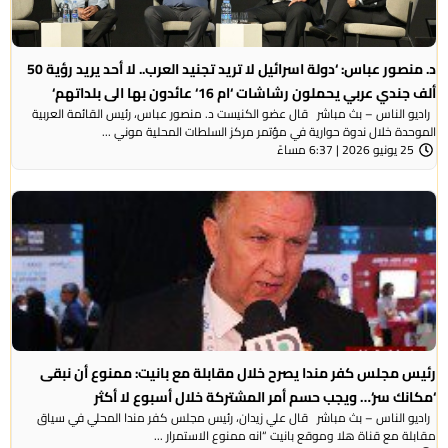
د. منصور عباس: ‘دولة اسرائيل لا تريد تجنيد العرب.. لا أحد يريد رؤية 50
ألف جندي عربي يحملون رشاشات ‘ام 16‘ عائدون بها الى بلداتهم‘
راديو الناس – بث مباشر قال عضو الكنيست د. منصور عباس، رئيس القائمة العربية
الموحدة خلال ندوة حوارية في مؤتمر مركز السلطات المحلية موني ...
25 يونيو 2026 | 6:37 مساءً
رئيس مجلس كفر مندا يصرح خلال مقابلة مع بانيت: ممنوع أن نبقى
‘مكانك سر‘… ويجب حسم أمر المشتركة خلال أسبوع لا أكثر
راديو الناس – بث مباشر قال علي زيدان، رئيس مجلس كفر مندا المحلي في سياق
مقابلة مع قناة هلا وموقع بانيت “انه ممنوع الاستمرار ...