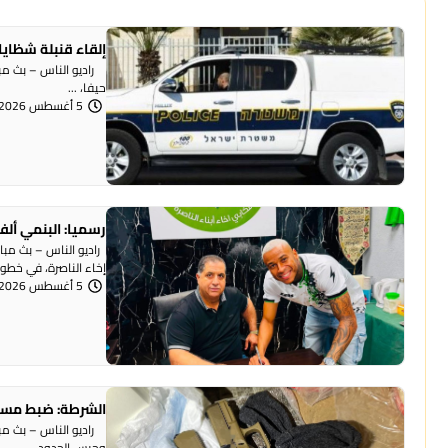
إلقاء قنبلة شظايا
راديو الناس – بث مبا
حيفا، ...
5 أغسطس 2026 | 1:07 مساءً
رسميا: البنمي ألف
راديو الناس – بث مبا
إخاء الناصرة، في خطوة 
5 أغسطس 2026 | 12:12 مساءً
الشرطة: ضبط مسد
وحرس الحدود ...