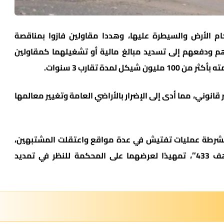
ام الأرض والسيطرة عليها، وهددا مقاولين فازوا بمناقصة
هم ودفعهم إلى تسديد مبالغ مالية أو تشغيلهما كمقاولين
لمدة تقارب 3 سنوات.
قانوني، مما أدى إلى الإضرار بالأراضي العامة وتغيير معالمها
 الشرطة عمليات تفتيش في عدة مواقع واعتقلت المشتبهين،
اللذين سيجري التحقيق معهما في وحدة “لاهف 433″، تمهيدًا لعرضهما على المحكمة للنظر في تمديد