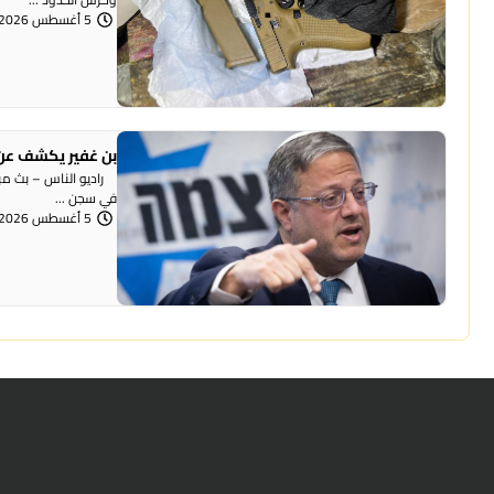
5 أغسطس 2026 | 12:06 مساءً
بن غفير يكشف عن 
راديو الناس – بث مباش
في سجن ...
5 أغسطس 2026 | 12:00 مساءً