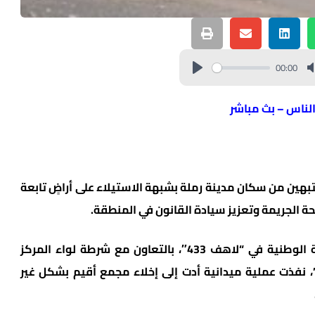
00:00
الناس – بث مباشر
تبهين من سكان مدينة رملة بشبهة الاستيلاء على أراضٍ تابعة
حة الجريمة وتعزيز سيادة القانون في المنطقة.
وبحسب البيان، فإن وحدة التحقيقات الاقتصادية الوطنية في “لاهف 433″، بالتعاون مع شرطة لواء المركز
”، نفذت عملية ميدانية أدت إلى إخلاء مجمع أقيم بشكل غير