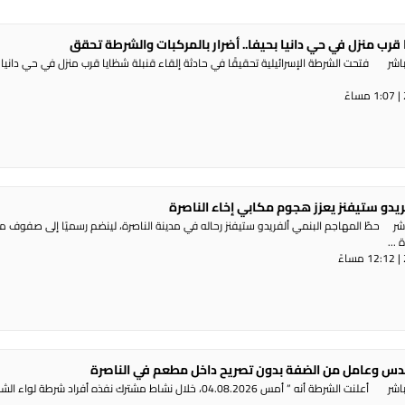
 قرب منزل في حي دانيا بحيفا.. أضرار بالمركبات والشرطة تحقق
شر فتحت الشرطة الإسرائيلية تحقيقًا في حادثة إلقاء قنبلة شظايا قرب منزل في حي دانيا 
ريدو ستيفنز يعزز هجوم مكابي إخاء الناصرة
شر حطّ المهاجم البنمي ألفريدو ستيفنز رحاله في مدينة الناصرة، لينضم رسميًا إلى صفوف 
...
س وعامل من الضفة بدون تصريح داخل مطعم في الناصرة
راديو الناس – بث مباشر أعلنت الشرطة أنه ” أمس 04.08.2026، خلال نشاط مشترك نفذه أفراد شرطة لوا