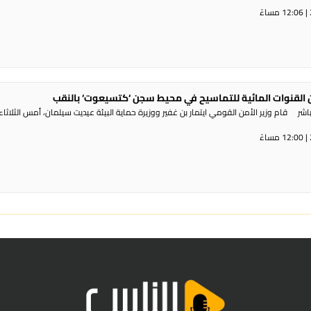
القنوات المائية للتماسيح في محيط سجن ‘كتسيعوت‘ بالنقب
ر قام وزير الأمن القومي ايتمار بن غفير ووزيرة حماية البيئة عيديت سيلمان، أمس الثلاثاء،