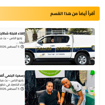
أقرأ أيضاً من هذا القسم
إلقاء قنبلة شظايا
راديو الناس – بث مبا
حيفا، ...
5 أغسطس 2026 | 1:07 مساءً
رسميا: البنمي ألف
راديو الناس – بث مبا
إخاء الناصرة، في خطوة 
5 أغسطس 2026 | 12:12 مساءً