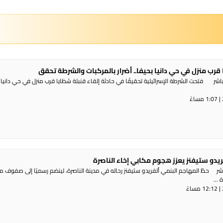
 قرب منزل في حي دانيا بحيفا.. أضرار بالمركبات والشرطة تحقق
شر فتحت الشرطة الإسرائيلية تحقيقًا في حادثة إلقاء قنبلة شظايا قرب منزل في حي دانيا 
ريدو ستيفنز يعزز هجوم مكابي إخاء الناصرة
شر حطّ المهاجم البنمي ألفريدو ستيفنز رحاله في مدينة الناصرة، لينضم رسميًا إلى صفوف 
...