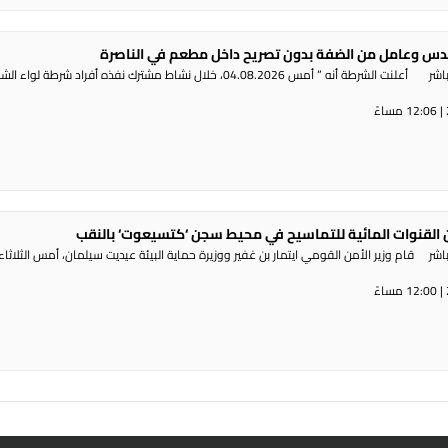
س وعامل من الضفة بدون تصريح داخل مطعم في الناصرة
راديو الناس – بث مباشر أعلنت الشرطة أنه ” أمس 04.08.2026، خلال نشاط مشترك نفذه أفراد شرطة لوا
القنوات المائية للتماسيح في محيط سجن ‘كتسيعوت‘ بالنقب
ر قام وزير الأمن القومي ايتمار بن غفير ووزيرة حماية البيئة عيديت سيلمان، أمس الثلاثاء،