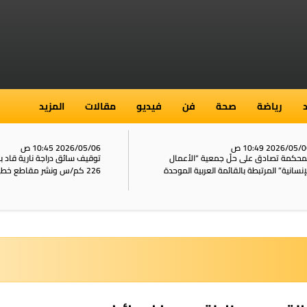
رياضة
صحة
فن
فيديو
مقالات
المزيد
2026/05/ 10:49 ص
2026/05/06 10:45 ص
محكمة تصادق على حلّ جمعية “الأعمال
توقيف سائق دراجة نارية قاد 
إنسانية” المرتبطة بالقائمة العربية الموحدة
226 كم/س ونشر مقاطع خطيرة على الشبكات