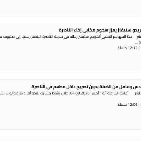
ريدو ستيفنز يعزز هجوم مكابي إخاء الناصرة
شر حطّ المهاجم البنمي ألفريدو ستيفنز رحاله في مدينة الناصرة، لينضم رسميًا إلى صفوف 
...
س وعامل من الضفة بدون تصريح داخل مطعم في الناصرة
راديو الناس – بث مباشر أعلنت الشرطة أنه ” أمس 04.08.2026، خلال نشاط مشترك نفذه أفراد شرطة لوا