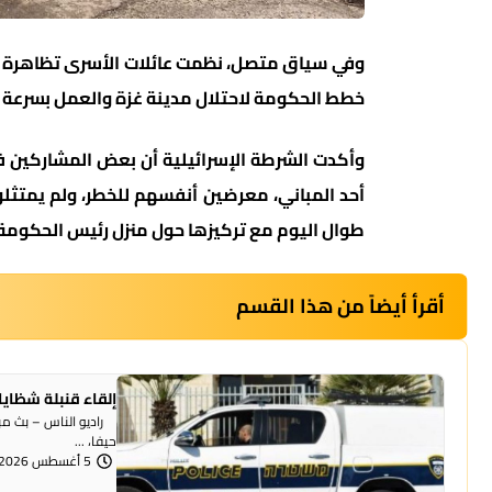
وفي سياق متصل، نظمت عائلات الأسرى تظاهرة أما
خطط الحكومة لاحتلال مدينة غزة والعمل بسرعة ن
وأكدت الشرطة الإسرائيلية أن بعض المشاركين ف
أحد المباني، معرضين أنفسهم للخطر، ولم يمتثل
طوال اليوم مع تركيزها حول منزل رئيس الحكومة
أقرأ أيضاً من هذا القسم
إلقاء قنبلة شظايا
راديو الناس – بث مبا
حيفا، ...
5 أغسطس 2026 | 1:07 مساءً