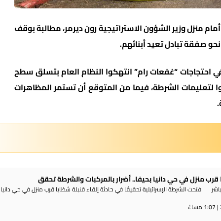
م منزل وزير الشؤون الاستراتيجية رون ديرمر، مطالبة بوقف
حو صفقة تبادل تعيد أبنائهم.
ي احتجاجات “غفعات رام” انتهكوا النظام العام بتسلق سطح
وا لتعليمات الشرطة، فيما من المتوقع أن تستمر المظاهرات
.
 قرب منزل في حي دانيا بحيفا.. أضرار بالمركبات والشرطة تحقق
شر فتحت الشرطة الإسرائيلية تحقيقًا في حادثة إلقاء قنبلة شظايا قرب منزل في حي دانيا 