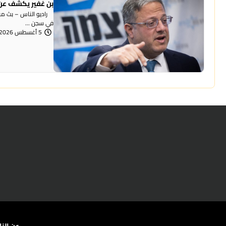
بن غفير يكشف عن 
راديو الناس – بث مباش
في سجن ...
5 أغسطس 2026 | 12:00 مساءً
عن الن