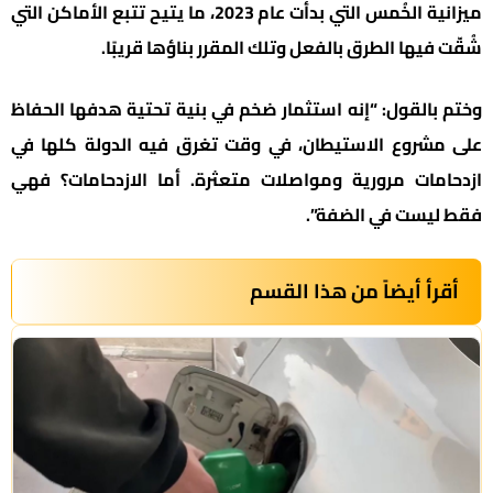
ميزانية الخُمس التي بدأت عام 2023، ما يتيح تتبع الأماكن التي
شُقّت فيها الطرق بالفعل وتلك المقرر بناؤها قريبًا.
وختم بالقول: “إنه استثمار ضخم في بنية تحتية هدفها الحفاظ
على مشروع الاستيطان، في وقت تغرق فيه الدولة كلها في
ازدحامات مرورية ومواصلات متعثرة. أما الازدحامات؟ فهي
فقط ليست في الضفة”.
أقرأ أيضاً من هذا القسم