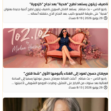
ناصيف زيتون يستعد لطرح “هدية” بعد نجاح “كزدورة”
راديو الناس – بث مباشر يستعد الفنان السوري ناصيف زيتون لطرح أغنية جديدة بعنوان
“هدية” على طريقة الفيديو كليب، بعد النجاح الذي حققته أعماله ...
29 يونيو 2026 | 8:19 مساءً
ميرهان حسين تعود إلى الغناء بألبومها الأول “شط قلبي”
راديو الناس – بث مباشر أعلنت الفنانة ميرهان حسين عودتها رسميا إلى الساحة
الغنائية بعد سنوات من التركيز على التمثيل، وطرحت البرومو التشويقي لأغنيتها ...
29 يونيو 2026 | 8:13 مساءً