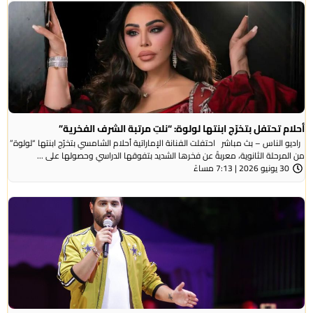
أحلام تحتفل بتخرّج ابنتها لولوة: “نلتِ مرتبة الشرف الفخرية”
راديو الناس – بث مباشر احتفلت الفنانة الإماراتية أحلام الشامسي بتخرّج ابنتها “لولوة”
من المرحلة الثانوية، معربةً عن فخرها الشديد بتفوقها الدراسي وحصولها على ...
30 يونيو 2026 | 7:13 مساءً