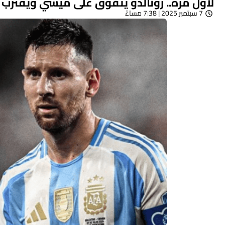
لأول مرة.. رونالدو يتفوق على ميسي ويقترب 
7 سبتمبر 2025 | 7:38 مساءً