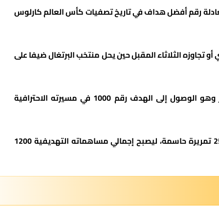
عادلة رقم أفضل هداف في تاريخ تصفيات كأس العالم كارلوس
 أو تجاوزه الثلاثاء المقبل حين يحل منتخب البرتغال ضيفا على
ويواصل كريستيانو رونالدو مطاردة حلمه الأكبر وهو الوصول إلى الهدف رقم 1000 في مسيرته الاحترافية
ويملك رونالدو 942 هدفا رسميا بالإضافة إلى 258 تمريرة حاسمة، ليصبح إجمالي مساهماته التهديفية 1200