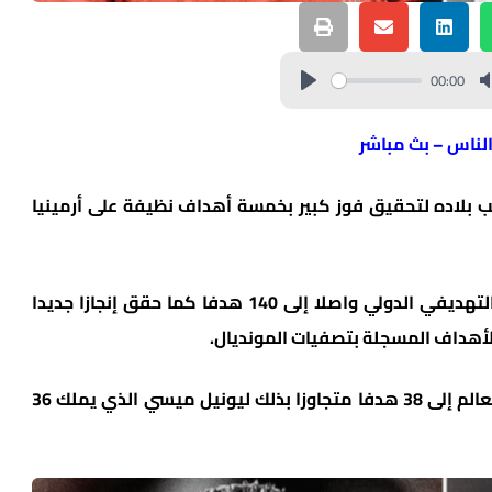
00:00
الناس – بث مباشر
خب بلاده لتحقيق فوز كبير بخمسة أهداف نظيفة على أرمينيا
وسجل رونالدو هدفين في المباراة معززا سجله التهديفي الدولي واصلا إلى 140 هدفا كما حقق إنجازا جديدا
لأهداف المسجلة بتصفيات المونديال.
ورفع النجم المخضرم رصيده في تصفيات كأس العالم إلى 38 هدفا متجاوزا بذلك ليونيل ميسي الذي يملك 36