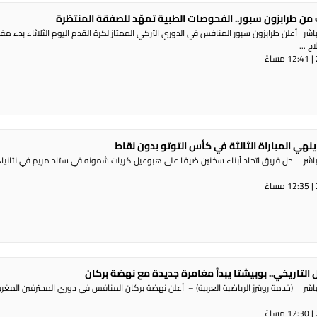
من طرابزون سبور.. الفحوصات الطبية تمهّد للصفقة المنتظرة
شر أعلن طرابزون سبور المنافس في الدوري التركي الممتاز لكرة القدم اليوم الثلاثاء بدء م
 ...
 ينهي المباراة الثالثة في كأس التوتو بدون نقاط
اشر حل فريق اتحاد أبناء سخنين ضيفا على هبوعيل كريات شمونه في ستاد مريم في نتانيا،
ل التاريخي.. بوبيشتا يبدأ مغامرة جديدة مع نهضة بركان
راديو الناس – بث مباشر (خدمة رويترز الرياضية العربية) – ‭‭ ‬‬أعلن نهضة بركان المنافس في دوري المحترفي