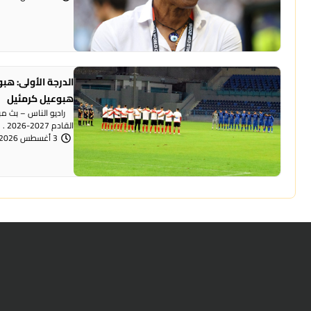
الدرجة الأولى: ه
هبوعيل كرمئيل
راديو الناس – بث مبا
القادم 2027-2026 . هبوعيل ام ...
3 أغسطس 2026 | 8:38 مساءً