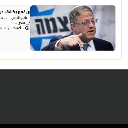
بن غفير يكشف عن 
راديو الناس – بث مباش
في سجن ...
5 أغسطس 2026 | 12:00 مساءً