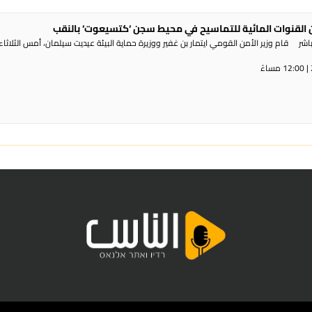
القنوات المائية للتماسيح في محيط سجن ‘كتسيعوت‘ بالنقب
ر قام وزير الأمن القومي ايتمار بن غفير ووزيرة حماية البيئة عيديت سيلمان، أمس الثلاثاء،