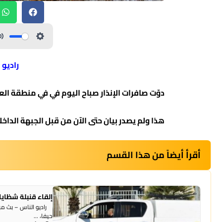
راديو 
دوّت صافرات الإنذار صباح اليوم في في منطقة الع
هذا ولم يصدر بيان حتى الآن من قبل الجبهة الداخل
أقرأ أيضاً من هذا القسم
إلقاء قنبلة شظايا
راديو الناس – بث مبا
حيفا، ...