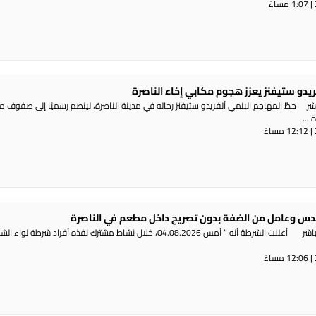
ريدو ستيفنز يعزز هجوم مكابي إخاء الناصرة
شر حطّ المهاجم البنمي ألفريدو ستيفنز رحاله في مدينة الناصرة، لينضم رسميًا إلى صفوف 
...
س وعامل من الضفة بدون تصريح داخل مطعم في الناصرة
راديو الناس – بث مباشر أعلنت الشرطة أنه ” أمس 04.08.2026، خلال نشاط مشترك نفذه أفراد شرطة لوا