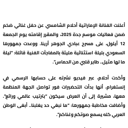
أعلنت الفنانة الإماراتية أحلام الشامسي عن حفل غنائي ضخم
ضمن فعاليات موسم جدة 2025، والمقرر إقامته يوم الجمعة
12 أيلول، على مسرح عبادي الجوهر أرينا. ووعدت جمهورها
السعودي بليلة استثنائية مليئة بالمفاجآت الفنية قائلة: “ليلة
ما لها مثيل.. طاير قلبي من الحماس”.
وأكدت أحلام، عبر فيديو نشرته على حسابها الرسمي في
إنستغرام، أنها بدأت التحضيرات فور تواصل الجهة المنظمة
معها، مشيرة إلى أن العرض سيكون “بترتيب عالمي ورائع”.
وأضافت مخاطبة جمهورها: “ما نبغي حد يغلبنا.. أبغى الوطن
العربي كله يسمع صوتكم وغناكم”.