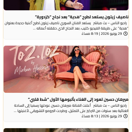
ناصيف زيتون يستعد لطرح “هدية” بعد نجاح “كزدورة”
راديو الناس – بث مباشر يستعد الفنان السوري ناصيف زيتون لطرح أغنية جديدة بعنوان
“هدية” على طريقة الفيديو كليب، بعد النجاح الذي حققته أعماله ...
29 يونيو 2026 | 8:19 مساءً
ميرهان حسين تعود إلى الغناء بألبومها الأول “شط قلبي”
راديو الناس – بث مباشر أعلنت الفنانة ميرهان حسين عودتها رسميا إلى الساحة
الغنائية بعد سنوات من التركيز على التمثيل، وطرحت البرومو التشويقي لأغنيتها ...
29 يونيو 2026 | 8:13 مساءً