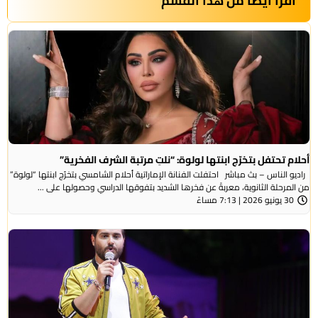
أقرأ أيضاً من هذا القسم
أحلام تحتفل بتخرّج ابنتها لولوة: “نلتِ مرتبة الشرف الفخرية”
راديو الناس – بث مباشر احتفلت الفنانة الإماراتية أحلام الشامسي بتخرّج ابنتها “لولوة”
من المرحلة الثانوية، معربةً عن فخرها الشديد بتفوقها الدراسي وحصولها على ...
30 يونيو 2026 | 7:13 مساءً