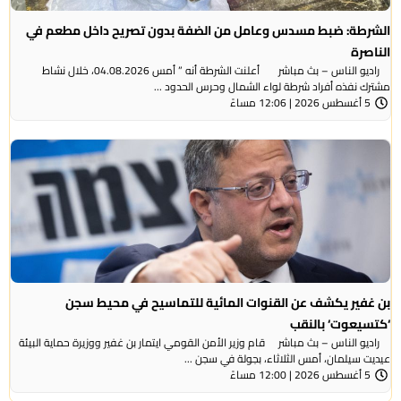
الشرطة: ضبط مسدس وعامل من الضفة بدون تصريح داخل مطعم في
الناصرة
راديو الناس – بث مباشر أعلنت الشرطة أنه ” أمس 04.08.2026، خلال نشاط
مشترك نفذه أفراد شرطة لواء الشمال وحرس الحدود ...
5 أغسطس 2026 | 12:06 مساءً
بن غفير يكشف عن القنوات المائية للتماسيح في محيط سجن
‘كتسيعوت‘ بالنقب
راديو الناس – بث مباشر قام وزير الأمن القومي ايتمار بن غفير ووزيرة حماية البيئة
عيديت سيلمان، أمس الثلاثاء، بجولة في سجن ...
5 أغسطس 2026 | 12:00 مساءً