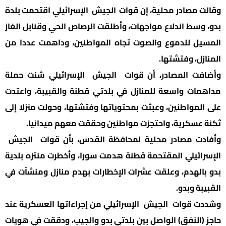
وقالت مصادر محلية، إن قوات الجيش الإسرائيلي اقتحمت بلدة
بدو، وسط اندلاع مواجهات، وأطلقت الرصاص الحي وقنابل الغاز
المسيل للدموع والصوت تجاه المواطنين، وداهمت عددا من
المنازل، وفتشتها.
وأضافت المصادر، أن قوات الجيش الإسرائيلي شنت حملة
مداهمات واسعة للمنازل في بلدتي قطنة والقبيبة، واعتدت
على المواطنين، وعبثت بمحتوياتها وفتشتها، وحولت منزلا إلى
ثكنة عسكرية، واحتجزت مواطنين وحققت معهم ميدانيا.
وأفادت مصادر محلية لمحافظة القدس، بأن قوات الجيش
الإسرائيلي المقتحمة قطنة هدمت سورا، وأخطرت منتزه بلدية
بدو بالهدم، وعلقت عشرات الإخطارات بهدم منازل ومنشآت في
القبيبة وبدو.
وشددت قوات الجيش الإسرائيلي من إجراءاتها العسكرية عند
حاجز (النفق) الواصل بين بلدتي بدو والجيب، ودققت في هويات