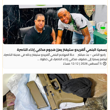
رسميا: البنمي ألفريدو ستيفنز يعزز هجوم مكابي إخاء الناصرة
راديو الناس – بث مباشر حطّ المهاجم البنمي ألفريدو ستيفنز رحاله في مدينة الناصرة،
لينضم رسميًا إلى صفوف مكابي إخاء الناصرة، في خطوة ...
5 أغسطس 2026 | 12:12 مساءً