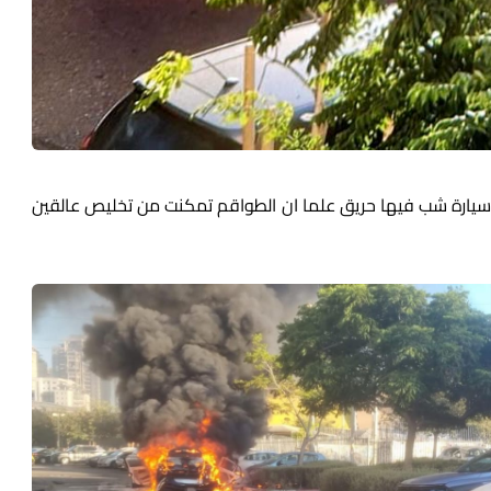
سيارة شب فيها حريق علما ان الطواقم تمكنت من تخليص عالقين