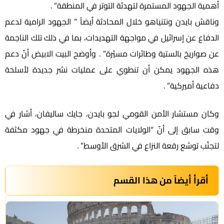
أهمية الجهود المستمرة لتهدئة التوتر في المنطقة” .
وناقش بايدن ونتنياهو خلال المحادثة أيضاً ” الجهود الرامية لدعم
الدفاع عن إسرائيل في مواجهة التهديدات، بما في ذلك تلك الناجمة
عن صواريخ بالستية وطائرات مسيّرة” . وأوضح البيت الابيض أنّ دعم
هذه الجهود يمكن أن تنطوي على عمليات نشر جديدة لأسلحة
دفاعية أميركية” .
وكان مستشار الأمن القومي لجو بايدن، جايك ساليفان، أشار في
وقت سابق إلى أنّ “الولايات المتحدة منخرطة في جهود مكثفة
لتجنّب توسّع رقعة النزاع في الشرق الأوسط” .
أقرأ أيضاً من هذا القسم