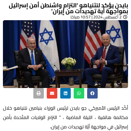
بايدن يؤكد لنتنياهو ‘التزام واشنطن أمن إسرائيل
بمواجهة أية تهديدات من إيران‘
2 أغسطس 2024 | 10:57 صباحًا
أكّد الرئيس الأميركي جو بايدن لرئيس الوزراء بنيامين نتنياهو خلال
مكالمة هاتفية ، الليلة الماضية ، ” التزام الولايات المتّحدة بأمن
إسرائيل في مواجهة أيّة تهديدات من إيران،