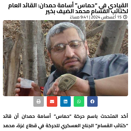
القيادي في “حماس” أسامة حمدان: القائد العام
لكتائب القسام محمد الضيف بخير
15 أغسطس 2024 | 9:41 مساءً
أكد المتحدث باسم حركة “حماس” أسامة حمدان أن قائد
“كتائب القسام” الجناح العسكري للحركة في قطاع غزة، محمد