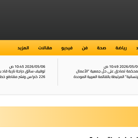
رياضة
صحة
فن
فيديو
مقالات
المزيد
2026/05/ 10:49 ص
2026/05/06 10:45 ص
محكمة تصادق على حلّ جمعية “الأعمال
توقيف سائق دراجة نارية قاد 
إنسانية” المرتبطة بالقائمة العربية الموحدة
226 كم/س ونشر مقاطع خطيرة على الشبكات