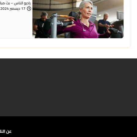
راديو الناس – بث مباشر السؤال : أنا شابة بعمر 22
17 ديسمبر 2024 | 12:02 مساءً
عن الن