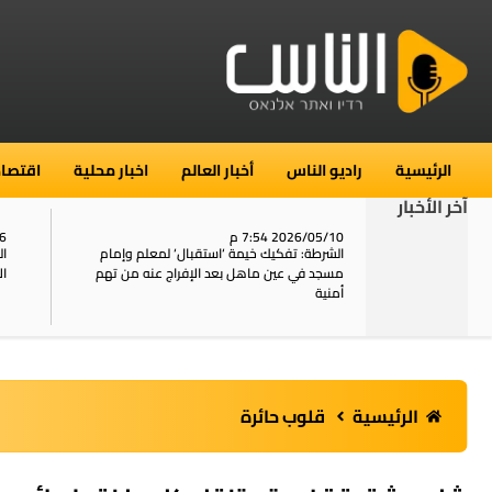
الرئيسية
راديو الناس
أخبار العالم
اخبار محلية
اقتصاد
آخر الأخبار
2026/05/10 7:54 م
06
استنفار في حي الطور بالقدس بعد الإبلاغ عن 16
الشرطة: تفكيك خيمة ‘استقبال‘ لمعلم وإمام
ال
يل
مسجد في عين ماهل بعد الإفراج عنه من تهم
ال
أمنية
الرئيسية
قلوب حائرة