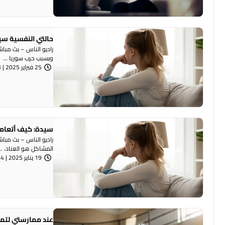
حالتي النفسية سي
وبسبب حرب سوريا ...
25 فبراير 2025 | 1:53 مساءً
سيدة: كيف أتعامل
راديو الناس – بث مبا
المشاكل هو العناد، ...
19 يناير 2025 | 8:24 مساءً
عند ممارستي لتما