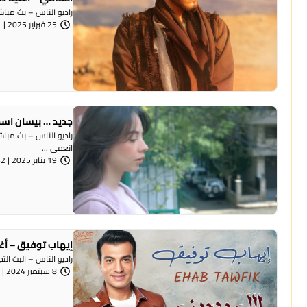
راديو الناس – بث مبا
25 فبراير 2025 | 2:01 مساءً
جديد … بيسان اسما
راديو الناس – بث مباش
انعمى ...
19 يناير 2025 | 8:42 مساءً
إيهاب توفيق – أغن
راديو الناس – البث ال
8 سبتمبر 2024 | 12:08 مساءً