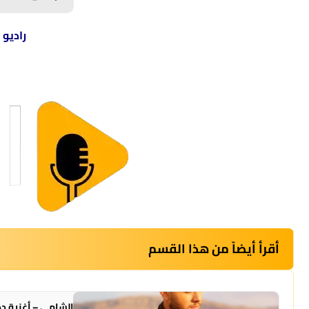
راديو 
أقرأ أيضاً من هذا القسم
الشامي – أغنية دك