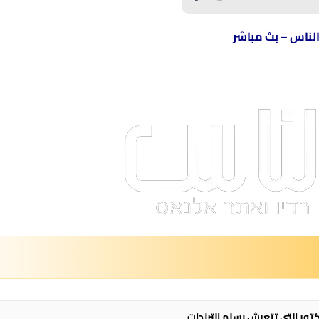
الناس – بث مباشر
تور التي تتعرش بسلم الترندات