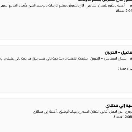
شر أغنية دكتور للفنان الشامي التي تتعرش بسلم الترندات بالوسط الفني بأرجاء العالم العر
عيل – الحربين
ر بيسان اسماعيل – الحربين كلمات الاغنية يا ريت درت بالي منك متل ما درت بالي عليك يا وي
ية إلي مدللني
تجريبي من اجمل أغاني الفنان المصري إيهاب توفيق , أغنية إلي مدللني