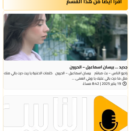
أقرأ أيضاً من هذا القسم
جديد … بيسان اسماعيل – الحربين
راديو الناس – بث مباشر بيسان اسماعيل – الحربين كلمات الاغنية يا ريت درت بالي منك
متل ما درت بالي عليك يا ويلي انعمى ...
19 يناير 2025 | 8:42 مساءً