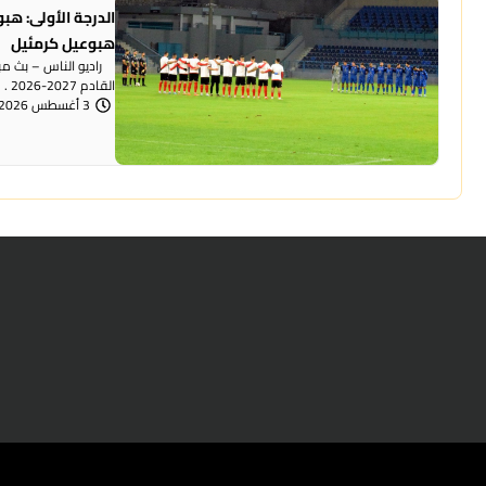
الدرجة الأولى: ه
هبوعيل كرمئيل
راديو الناس – بث مبا
القادم 2027-2026 . هبوعيل ام ...
3 أغسطس 2026 | 8:38 مساءً