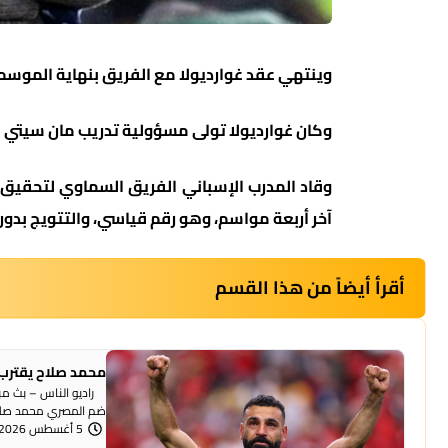
وينتهي عقد غوارديولا مع الفريق بنهاية الموسم ا
وكان غوارديولا تولى مسؤولية تدريب مان سيتي صيف 
وقاد المدرب الإسباني الفريق السماوي لتحقيق إ
آخر أربعة مواسم، وهو رقم قياسي، والتتويج بدوري 
أقرأ أيضاً من هذا القسم
محمد صلاح يقترب 
راديو الناس – بث مبا
ضم المصري محمد صلاح
5 أغسطس 2026 | 12:41 مساءً