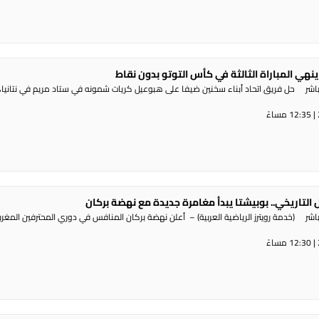
 ينهي المباراة الثالثة في كأس التوتو بدون نقاط
اشر حل فريق اتحاد أبناء سخنين ضيفا على هبوعيل كريات شمونه في ستاد مريم في نتانيا،
ل التاريخي.. بوبيشتا يبدأ مغامرة جديدة مع نهضة بركان
راديو الناس – بث مباشر (خدمة رويترز الرياضية العربية) – ‭‭ ‬‬أعلن نهضة بركان المنافس في دوري المحترفي